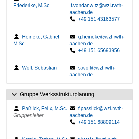
Friederike, M.Sc.
f.vondanwitz@wzl.rwth-
aachen.de
+49 151 43163577
Heineke, Gabriel,
g.heineke@wzl.rwth-
M.Sc.
aachen.de
+49 151 65693956
Wolf, Sebastian
s.wolf@wzl.rwth-
aachen.de
Gruppe Werksstrukturplanung
Paßlick, Felix, M.Sc.
f.passlick@wzl.rwth-
Gruppenleiter
aachen.de
+49 151 68809114