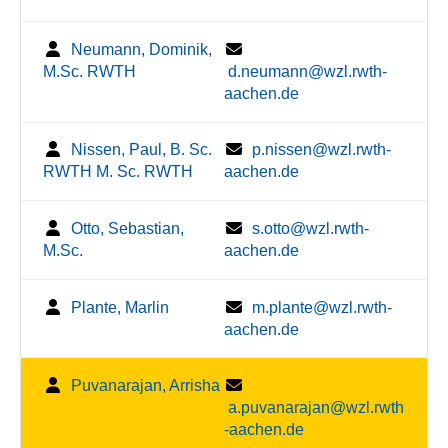
Neumann, Dominik,
M.Sc. RWTH
d.neumann@wzl.rwth-
aachen.de
Nissen, Paul, B. Sc.
p.nissen@wzl.rwth-
RWTH M. Sc. RWTH
aachen.de
Otto, Sebastian,
s.otto@wzl.rwth-
M.Sc.
aachen.de
Plante, Marlin
m.plante@wzl.rwth-
aachen.de
Puvanarajan, Arrisha
a.puvanarajan@wzl.rwth
-aachen.de