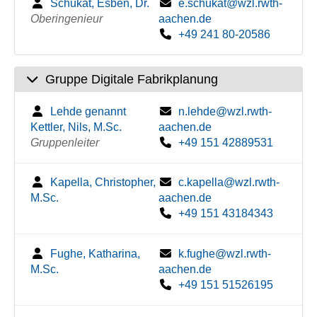
Schukat, Esben, Dr.
e.schukat@wzl.rwth-
Oberingenieur
aachen.de
+49 241 80-20586
Gruppe Digitale Fabrikplanung
Lehde genannt
n.lehde@wzl.rwth-
Kettler, Nils, M.Sc.
aachen.de
Gruppenleiter
+49 151 42889531
Kapella, Christopher,
c.kapella@wzl.rwth-
M.Sc.
aachen.de
+49 151 43184343
Fughe, Katharina,
k.fughe@wzl.rwth-
M.Sc.
aachen.de
+49 151 51526195