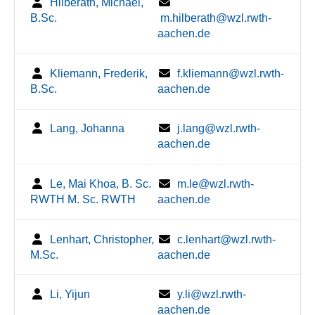
Hilberath, Michael,
B.Sc.
m.hilberath@wzl.rwth-
aachen.de
Kliemann, Frederik,
f.kliemann@wzl.rwth-
B.Sc.
aachen.de
Lang, Johanna
j.lang@wzl.rwth-
aachen.de
Le, Mai Khoa, B. Sc.
m.le@wzl.rwth-
RWTH M. Sc. RWTH
aachen.de
Lenhart, Christopher,
c.lenhart@wzl.rwth-
M.Sc.
aachen.de
Li, Yijun
y.li@wzl.rwth-
aachen.de