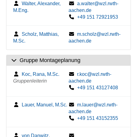
Walter, Alexander,
a.walter@wzl.rwth-
M.Eng.
aachen.de
+49 151 72921953
Scholz, Matthias,
m.scholz@wzl.rwth-
M.Sc.
aachen.de
Gruppe Montageplanung
Koc, Rana, M.Sc.
r.koc@wzl.rwth-
Gruppenleiterin
aachen.de
+49 151 43127408
Lauer, Manuel, M.Sc.
m.lauer@wzl.rwth-
aachen.de
+49 151 43152355
von Danwitz,