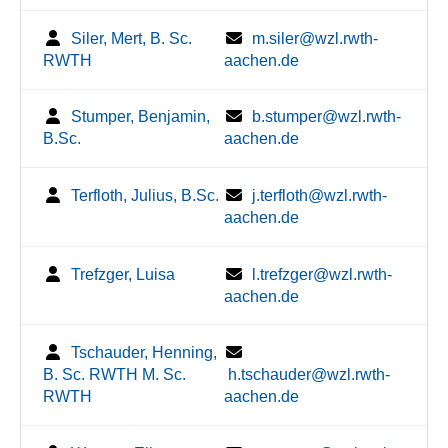
Siler, Mert, B. Sc.
m.siler@wzl.rwth-
RWTH
aachen.de
Stumper, Benjamin,
b.stumper@wzl.rwth-
B.Sc.
aachen.de
Terfloth, Julius, B.Sc.
j.terfloth@wzl.rwth-
aachen.de
Trefzger, Luisa
l.trefzger@wzl.rwth-
aachen.de
Tschauder, Henning,
B. Sc. RWTH M. Sc.
h.tschauder@wzl.rwth-
RWTH
aachen.de