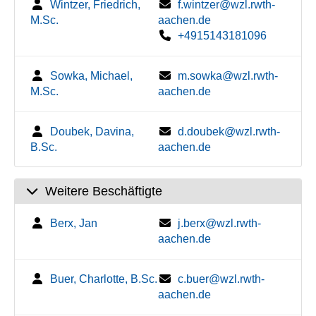
Wintzer, Friedrich,
f.wintzer@wzl.rwth-
M.Sc.
aachen.de
+4915143181096
Sowka, Michael,
m.sowka@wzl.rwth-
M.Sc.
aachen.de
Doubek, Davina,
d.doubek@wzl.rwth-
B.Sc.
aachen.de
Weitere Beschäftigte
Berx, Jan
j.berx@wzl.rwth-
aachen.de
Buer, Charlotte, B.Sc.
c.buer@wzl.rwth-
aachen.de