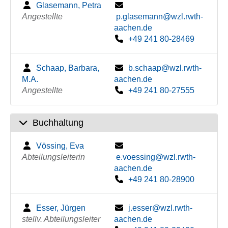
Glasemann, Petra
Angestellte
p.glasemann@wzl.rwth-
aachen.de
+49 241 80-28469
Schaap, Barbara,
b.schaap@wzl.rwth-
M.A.
aachen.de
Angestellte
+49 241 80-27555
Buchhaltung
Vössing, Eva
Abteilungsleiterin
e.voessing@wzl.rwth-
aachen.de
+49 241 80-28900
Esser, Jürgen
j.esser@wzl.rwth-
stellv. Abteilungsleiter
aachen.de