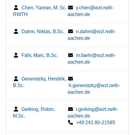
Chen, Yanran, M. Sc.
y.chen@wzl.rwth-
RWTH
aachen.de
Dahm, Niklas, B.Sc.
n.dahm@wzl.rwth-
aachen.de
Fähr, Marc, B.Sc.
m.faehr@wzl.rwth-
aachen.de
Generotzky, Hendrik,
B.Sc.
h.generotzky@wzl.rwth-
aachen.de
Gerking, Robin,
r.gerking@wzl.rwth-
M.Sc.
aachen.de
+49 241 80-21595