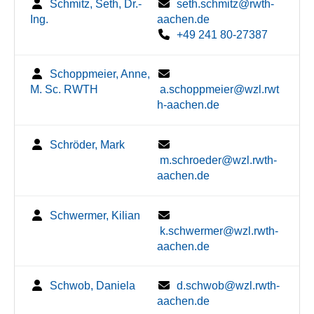
Schmitz, Seth, Dr.-
seth.schmitz@rwth-
Ing.
aachen.de
+49 241 80-27387
Schoppmeier, Anne,
M. Sc. RWTH
a.schoppmeier@wzl.rwt
h-aachen.de
Schröder, Mark
m.schroeder@wzl.rwth-
aachen.de
Schwermer, Kilian
k.schwermer@wzl.rwth-
aachen.de
Schwob, Daniela
d.schwob@wzl.rwth-
aachen.de