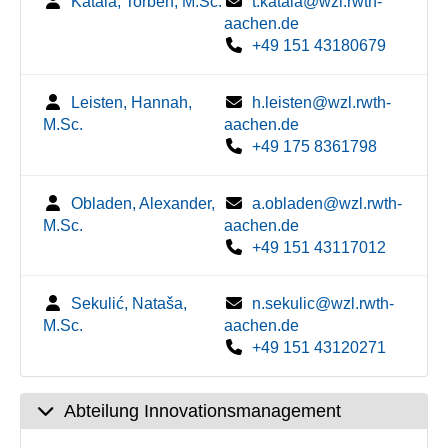
Katala, Torben, M.Sc.
t.katala@wzl.rwth-
aachen.de
+49 151 43180679
Leisten, Hannah,
h.leisten@wzl.rwth-
M.Sc.
aachen.de
+49 175 8361798
Obladen, Alexander,
a.obladen@wzl.rwth-
M.Sc.
aachen.de
+49 151 43117012
Sekulić, Nataša,
n.sekulic@wzl.rwth-
M.Sc.
aachen.de
+49 151 43120271
Abteilung Innovationsmanagement