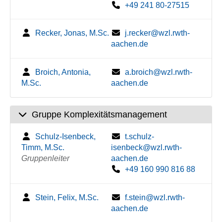
+49 241 80-27515
Recker, Jonas, M.Sc.
j.recker@wzl.rwth-
aachen.de
Broich, Antonia,
a.broich@wzl.rwth-
M.Sc.
aachen.de
Gruppe Komplexitätsmanagement
Schulz-Isenbeck,
t.schulz-
Timm, M.Sc.
isenbeck@wzl.rwth-
Gruppenleiter
aachen.de
+49 160 990 816 88
Stein, Felix, M.Sc.
f.stein@wzl.rwth-
aachen.de