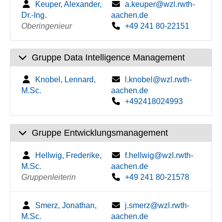
Keuper, Alexander,
a.keuper@wzl.rwth-
Dr.-Ing.
aachen.de
Oberingenieur
+49 241 80-22151
Gruppe Data Intelligence Management
Knobel, Lennard,
l.knobel@wzl.rwth-
M.Sc.
aachen.de
+492418024993
Gruppe Entwicklungsmanagement
Hellwig, Frederike,
f.hellwig@wzl.rwth-
M.Sc.
aachen.de
Gruppenleiterin
+49 241 80-21578
Smerz, Jonathan,
j.smerz@wzl.rwth-
M.Sc.
aachen.de