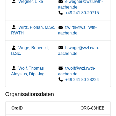
Wegner, Elke
e.wegner@wzl.rwth-
aachen.de
+49 241 80-20715
Wirtz, Florian, M.Sc.
f.wirth@wzl.rwth-
RWTH
aachen.de
Woge, Benedikt,
b.woge@wzl.rwth-
B.Sc.
aachen.de
Wolf, Thomas
t.wolf@wzl.rwth-
Aloysius, Dipl.-Ing.
aachen.de
+49 241 80-28224
Organisationsdaten
OrgID
ORG-83HEB