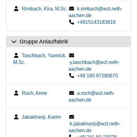
Rimbach, Kira, M.Sc.
k.rimbach@wzl.rwth-
aachen.de
+4915143183818
Gruppe Anlauffabrik
Taschbach, Yannick,
M.Sc.
y.taschbach@wzl.rwth-
aachen.de
+49 160 97280670
Roch, Anne
a.roch@wzl.rwth-
aachen.de
Jabakhanji, Karim
k.jabakhanji@wzl.rwth-
aachen.de