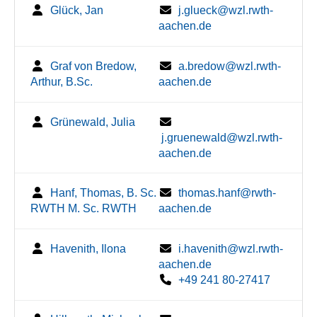
Glück, Jan
j.glueck@wzl.rwth-
aachen.de
Graf von Bredow,
a.bredow@wzl.rwth-
Arthur, B.Sc.
aachen.de
Grünewald, Julia
j.gruenewald@wzl.rwth-
aachen.de
Hanf, Thomas, B. Sc.
thomas.hanf@rwth-
RWTH M. Sc. RWTH
aachen.de
Havenith, Ilona
i.havenith@wzl.rwth-
aachen.de
+49 241 80-27417