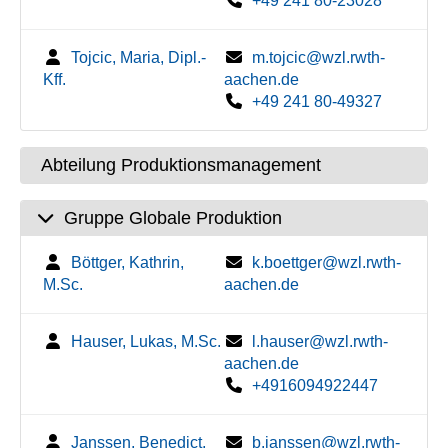
+49 241 80-23028
Tojcic, Maria, Dipl.-
m.tojcic@wzl.rwth-
Kff.
aachen.de
+49 241 80-49327
Abteilung Produktionsmanagement
Gruppe Globale Produktion
Böttger, Kathrin,
k.boettger@wzl.rwth-
M.Sc.
aachen.de
Hauser, Lukas, M.Sc.
l.hauser@wzl.rwth-
aachen.de
+4916094922447
Janssen, Benedict,
b.janssen@wzl.rwth-