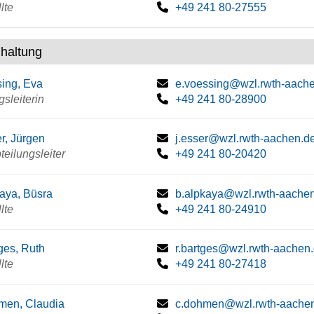
lte
+49 241 80-27555
haltung
ing, Eva
e.voessing@wzl.rwth-aach
gsleiterin
+49 241 80-28900
r, Jürgen
j.esser@wzl.rwth-aachen.d
bteilungsleiter
+49 241 80-20420
aya, Büsra
b.alpkaya@wzl.rwth-aache
lte
+49 241 80-24910
ges, Ruth
r.bartges@wzl.rwth-aachen
lte
+49 241 80-27418
men, Claudia
c.dohmen@wzl.rwth-aache