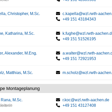
lla, Christopher, M.Sc.
c.kapella@wzl.rwth-aachen
+49 151 43184343
e, Katharina, M.Sc.
k.fughe@wzl.rwth-aachen.
+49 151 51526195
er, Alexander, M.Eng.
a.walter@wzl.rwth-aachen.
+49 151 72921953
lz, Matthias, M.Sc.
m.scholz@wzl.rwth-aachen
pe Montageplanung
 Rana, M.Sc.
r.koc@wzl.rwth-aachen.de
eiterin
+49 151 43127408