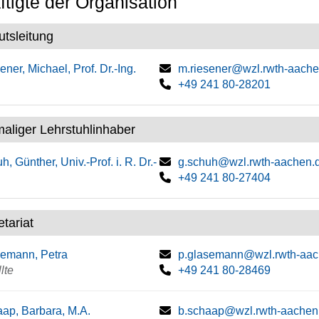
tigte der Organisation
tutsleitung
ener, Michael, Prof. Dr.-Ing.
m.riesener@wzl.rwth-aache
+49 241 80-28201
aliger Lehrstuhlinhaber
h, Günther, Univ.-Prof. i. R. Dr.-
g.schuh@wzl.rwth-aachen.
+49 241 80-27404
tariat
emann, Petra
p.glasemann@wzl.rwth-aac
lte
+49 241 80-28469
ap, Barbara, M.A.
b.schaap@wzl.rwth-aachen