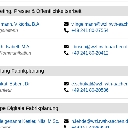
ting, Presse & Öffentlichkeitsarbeit
lmann, Viktoria, B.A.
v.ingelmann@wzl.rwth-aac
gsleiterin
+49 241 80-27554
h, Isabell, M.A.
i.busch@wzl.rwth-aachen.d
e Kommunikation
+49 241 80-20412
ilung Fabrikplanung
kat, Esben, Dr.
e.schukat@wzl.rwth-aache
enieur
+49 241 80-20586
pe Digitale Fabrikplanung
e genannt Kettler, Nils, M.Sc.
n.lehde@wzl.rwth-aachen.
eiter
+49 151 42889531