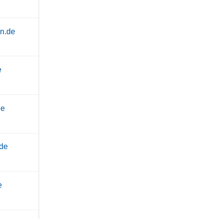
n.de
e
de
.de
e