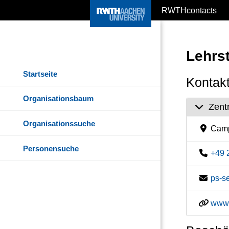
RWTHcontacts
Lehrs
Startseite
Kontakt
Organisationsbaum
Zent
Organisationssuche
Camp
Personensuche
+49 
ps-s
www.