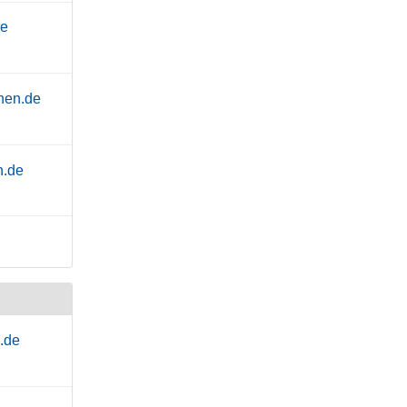
de
hen.de
n.de
.de