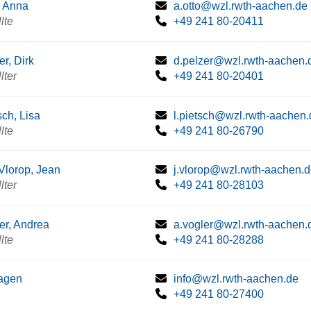
, Anna
a.otto@wzl.rwth-aachen.de
lte
+49 241 80-20411
er, Dirk
d.pelzer@wzl.rwth-aachen.
lter
+49 241 80-20401
sch, Lisa
l.pietsch@wzl.rwth-aachen.
lte
+49 241 80-26790
Vlorop, Jean
j.vlorop@wzl.rwth-aachen.
lter
+49 241 80-28103
er, Andrea
a.vogler@wzl.rwth-aachen.
lte
+49 241 80-28288
agen
info@wzl.rwth-aachen.de
+49 241 80-27400