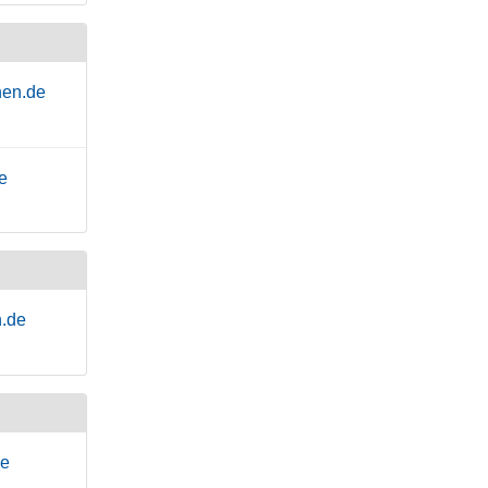
hen.de
e
n.de
de