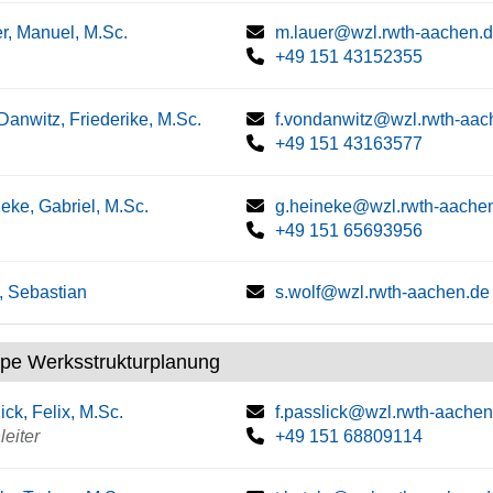
r, Manuel, M.Sc.
m.lauer@wzl.rwth-aachen.
+49 151 43152355
Danwitz, Friederike, M.Sc.
f.vondanwitz@wzl.rwth-aac
+49 151 43163577
eke, Gabriel, M.Sc.
g.heineke@wzl.rwth-aache
+49 151 65693956
, Sebastian
s.wolf@wzl.rwth-aachen.de
pe Werksstrukturplanung
ick, Felix, M.Sc.
f.passlick@wzl.rwth-aachen
eiter
+49 151 68809114