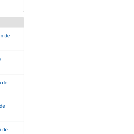
en.de
e
n.de
.de
n.de