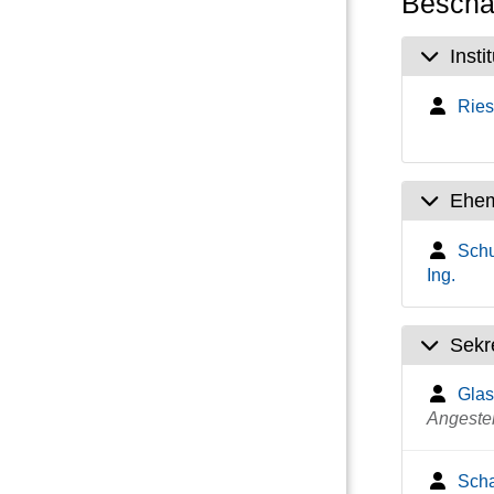
Beschäf
Insti
Ries
Ehem
Schu
Ing.
Sekre
Glas
Angestel
Scha