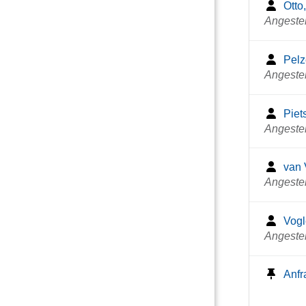
Otto
Angestel
Pelz
Angestel
Piet
Angestel
van 
Angestel
Vogl
Angestel
Anfr