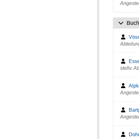
Angestel
Buch
Vöss
Abteilun
Esse
stellv. A
Alpk
Angestel
Bart
Angestel
Doh