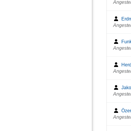
Angestel
Erdm
Angestel
Funk
Angestel
Herd
Angestel
Jako
Angestel
Özer
Angestel