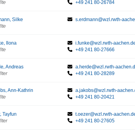
lte
+49 241 80-26784
ann, Silke
s.erdmann@wzl.rwth-aache
lte
e, Ilona
i.funke@wzl.rwth-aachen.d
lte
+49 241 80-27666
e, Andreas
a.herde@wzl.rwth-aachen.
lter
+49 241 80-28289
bs, Ann-Kathrin
a.jakobs@wzl.rwth-aachen
lte
+49 241 80-20421
, Tayfun
t.oezer@wzl.rwth-aachen.d
lter
+49 241 80-27605