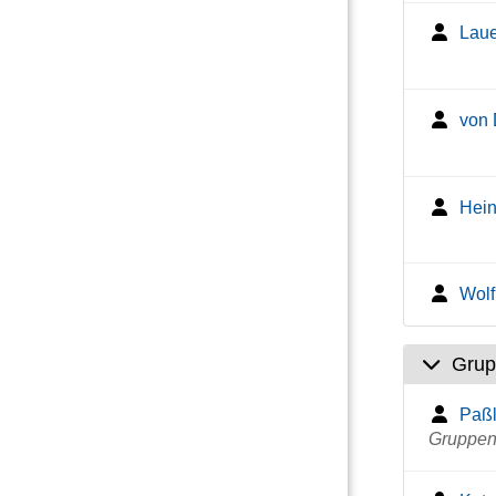
Laue
von 
Hein
Wolf
Grup
Paßl
Gruppenl