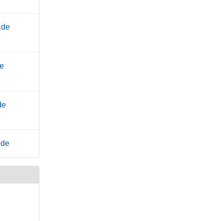
.de
de
de
.de