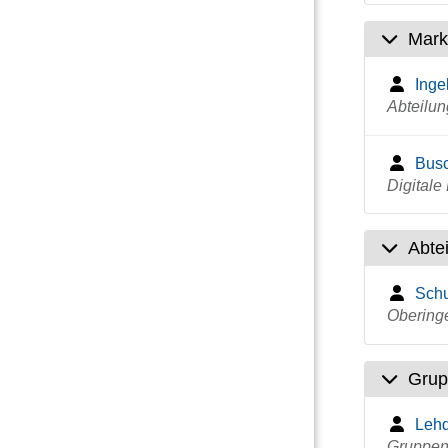
Marke
Inge
Abteilun
Busc
Digital
Abte
Schu
Obering
Grup
Lehd
Gruppenl