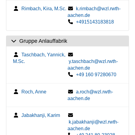
Rimbach, Kira, M.Sc.
k.rimbach@wzl.rwth-
aachen.de
+4915143183818
Gruppe Anlauffabrik
Taschbach, Yannick,
M.Sc.
y.taschbach@wzl.rwth-
aachen.de
+49 160 97280670
Roch, Anne
a.roch@wzl.rwth-
aachen.de
Jabakhanji, Karim
k.jabakhanji@wzl.rwth-
aachen.de