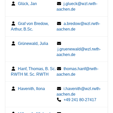
Glück, Jan
j.glueck@wzl.rwth-
aachen.de
Graf von Bredow,
a.bredow@wzl.rwth-
Arthur, B.Sc.
aachen.de
Grünewald, Julia
j.gruenewald@wzl.rwth-
aachen.de
Hanf, Thomas, B. Sc.
thomas.hanf@rwth-
RWTH M. Sc. RWTH
aachen.de
Havenith, Ilona
i.havenith@wzl.rwth-
aachen.de
+49 241 80-27417