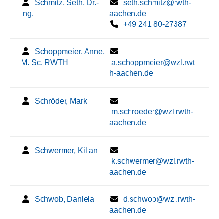
Schmitz, Seth, Dr.-
seth.schmitz@rwth-
Ing.
aachen.de
+49 241 80-27387
Schoppmeier, Anne,
M. Sc. RWTH
a.schoppmeier@wzl.rwt
h-aachen.de
Schröder, Mark
m.schroeder@wzl.rwth-
aachen.de
Schwermer, Kilian
k.schwermer@wzl.rwth-
aachen.de
Schwob, Daniela
d.schwob@wzl.rwth-
aachen.de