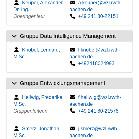
Keuper, Alexander,
a.keuper@wzl.rwth-
Dr.-Ing.
aachen.de
Oberingenieur
+49 241 80-22151
Gruppe Data Intelligence Management
Knobel, Lennard,
l.knobel@wzl.rwth-
M.Sc.
aachen.de
+492418024993
Gruppe Entwicklungsmanagement
Hellwig, Frederike,
f.hellwig@wzl.rwth-
M.Sc.
aachen.de
Gruppenleiterin
+49 241 80-21578
Smerz, Jonathan,
j.smerz@wzl.rwth-
M.Sc.
aachen.de