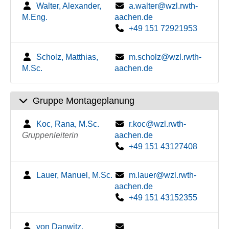
Walter, Alexander,
a.walter@wzl.rwth-
M.Eng.
aachen.de
+49 151 72921953
Scholz, Matthias,
m.scholz@wzl.rwth-
M.Sc.
aachen.de
Gruppe Montageplanung
Koc, Rana, M.Sc.
r.koc@wzl.rwth-
Gruppenleiterin
aachen.de
+49 151 43127408
Lauer, Manuel, M.Sc.
m.lauer@wzl.rwth-
aachen.de
+49 151 43152355
von Danwitz,