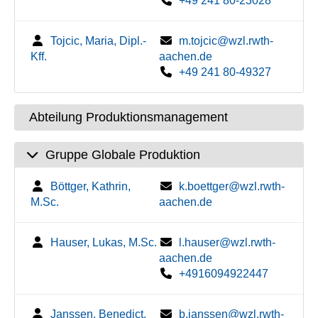
+49 241 80-23028
Tojcic, Maria, Dipl.-
m.tojcic@wzl.rwth-
Kff.
aachen.de
+49 241 80-49327
Abteilung Produktionsmanagement
Gruppe Globale Produktion
Böttger, Kathrin,
k.boettger@wzl.rwth-
M.Sc.
aachen.de
Hauser, Lukas, M.Sc.
l.hauser@wzl.rwth-
aachen.de
+4916094922447
Janssen, Benedict,
b.janssen@wzl.rwth-