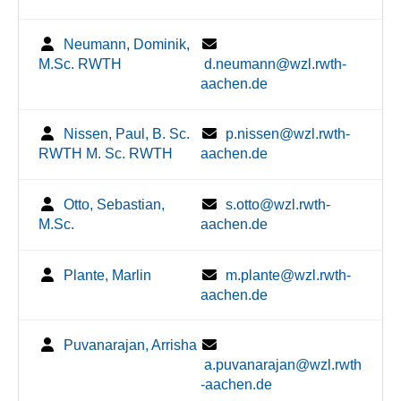
Neumann, Dominik,
M.Sc. RWTH
d.neumann@wzl.rwth-
aachen.de
Nissen, Paul, B. Sc.
p.nissen@wzl.rwth-
RWTH M. Sc. RWTH
aachen.de
Otto, Sebastian,
s.otto@wzl.rwth-
M.Sc.
aachen.de
Plante, Marlin
m.plante@wzl.rwth-
aachen.de
Puvanarajan, Arrisha
a.puvanarajan@wzl.rwth
-aachen.de