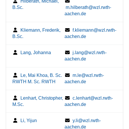
Hilberath, Michael,
B.Sc.
m.hilberath@wzl.rwth-
aachen.de
Kliemann, Frederik,
f.kliemann@wzl.rwth-
B.Sc.
aachen.de
Lang, Johanna
j.lang@wzl.rwth-
aachen.de
Le, Mai Khoa, B. Sc.
m.le@wzl.rwth-
RWTH M. Sc. RWTH
aachen.de
Lenhart, Christopher,
c.lenhart@wzl.rwth-
M.Sc.
aachen.de
Li, Yijun
y.li@wzl.rwth-
aachen.de