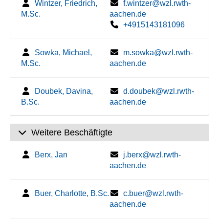
Wintzer, Friedrich,
f.wintzer@wzl.rwth-
M.Sc.
aachen.de
+4915143181096
Sowka, Michael,
m.sowka@wzl.rwth-
M.Sc.
aachen.de
Doubek, Davina,
d.doubek@wzl.rwth-
B.Sc.
aachen.de
Weitere Beschäftigte
Berx, Jan
j.berx@wzl.rwth-
aachen.de
Buer, Charlotte, B.Sc.
c.buer@wzl.rwth-
aachen.de