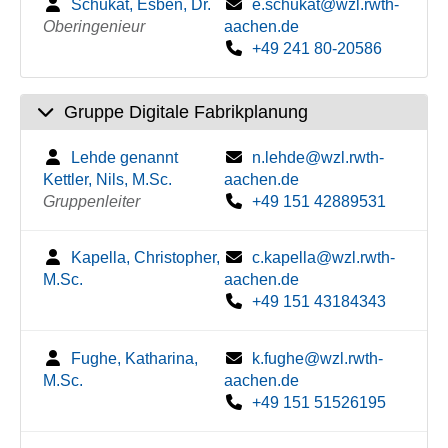
Schukat, Esben, Dr.
e.schukat@wzl.rwth-
Oberingenieur
aachen.de
+49 241 80-20586
Gruppe Digitale Fabrikplanung
Lehde genannt
n.lehde@wzl.rwth-
Kettler, Nils, M.Sc.
aachen.de
Gruppenleiter
+49 151 42889531
Kapella, Christopher,
c.kapella@wzl.rwth-
M.Sc.
aachen.de
+49 151 43184343
Fughe, Katharina,
k.fughe@wzl.rwth-
M.Sc.
aachen.de
+49 151 51526195