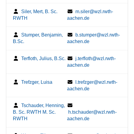
Siler, Mert, B. Sc.
m.siler@wzl.rwth-
RWTH
aachen.de
Stumper, Benjamin,
b.stumper@wzl.rwth-
B.Sc.
aachen.de
Terfloth, Julius, B.Sc.
j.terfloth@wzl.rwth-
aachen.de
Trefzger, Luisa
l.trefzger@wzl.rwth-
aachen.de
Tschauder, Henning,
B. Sc. RWTH M. Sc.
h.tschauder@wzl.rwth-
RWTH
aachen.de