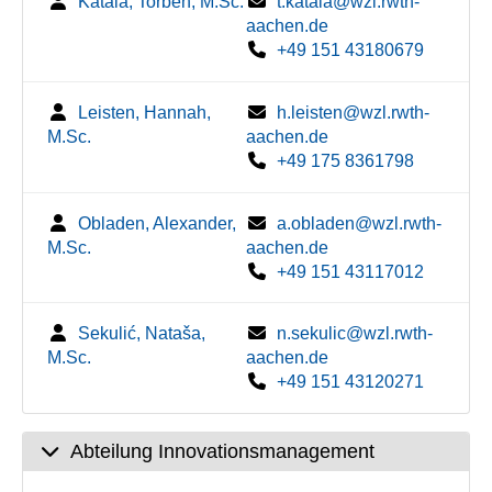
Katala, Torben, M.Sc.
t.katala@wzl.rwth-
aachen.de
+49 151 43180679
Leisten, Hannah,
h.leisten@wzl.rwth-
M.Sc.
aachen.de
+49 175 8361798
Obladen, Alexander,
a.obladen@wzl.rwth-
M.Sc.
aachen.de
+49 151 43117012
Sekulić, Nataša,
n.sekulic@wzl.rwth-
M.Sc.
aachen.de
+49 151 43120271
Abteilung Innovationsmanagement