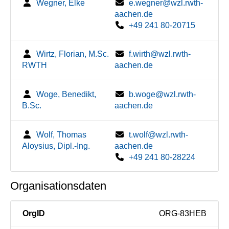
Wegner, Elke
e.wegner@wzl.rwth-
aachen.de
+49 241 80-20715
Wirtz, Florian, M.Sc.
f.wirth@wzl.rwth-
RWTH
aachen.de
Woge, Benedikt,
b.woge@wzl.rwth-
B.Sc.
aachen.de
Wolf, Thomas
t.wolf@wzl.rwth-
Aloysius, Dipl.-Ing.
aachen.de
+49 241 80-28224
Organisationsdaten
OrgID
ORG-83HEB