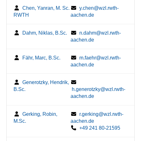
Chen, Yanran, M. Sc.
y.chen@wzl.rwth-
RWTH
aachen.de
Dahm, Niklas, B.Sc.
n.dahm@wzl.rwth-
aachen.de
Fähr, Marc, B.Sc.
m.faehr@wzl.rwth-
aachen.de
Generotzky, Hendrik,
B.Sc.
h.generotzky@wzl.rwth-
aachen.de
Gerking, Robin,
r.gerking@wzl.rwth-
M.Sc.
aachen.de
+49 241 80-21595