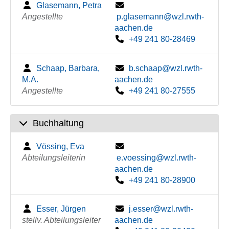
Glasemann, Petra
Angestellte
p.glasemann@wzl.rwth-
aachen.de
+49 241 80-28469
Schaap, Barbara,
b.schaap@wzl.rwth-
M.A.
aachen.de
Angestellte
+49 241 80-27555
Buchhaltung
Vössing, Eva
Abteilungsleiterin
e.voessing@wzl.rwth-
aachen.de
+49 241 80-28900
Esser, Jürgen
j.esser@wzl.rwth-
stellv. Abteilungsleiter
aachen.de