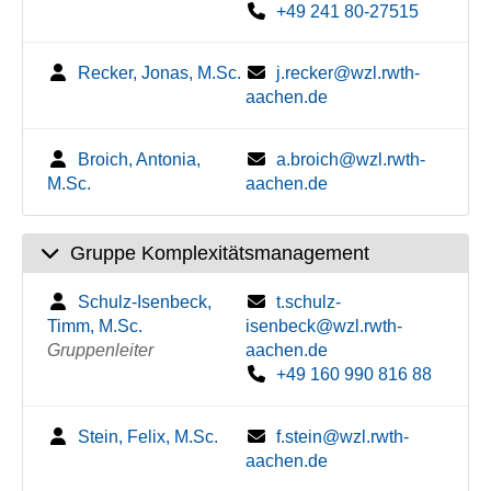
+49 241 80-27515
Recker, Jonas, M.Sc.
j.recker@wzl.rwth-
aachen.de
Broich, Antonia,
a.broich@wzl.rwth-
M.Sc.
aachen.de
Gruppe Komplexitätsmanagement
Schulz-Isenbeck,
t.schulz-
Timm, M.Sc.
isenbeck@wzl.rwth-
Gruppenleiter
aachen.de
+49 160 990 816 88
Stein, Felix, M.Sc.
f.stein@wzl.rwth-
aachen.de