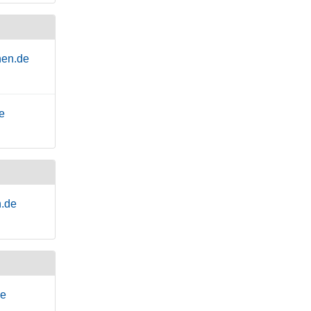
hen.de
e
n.de
de