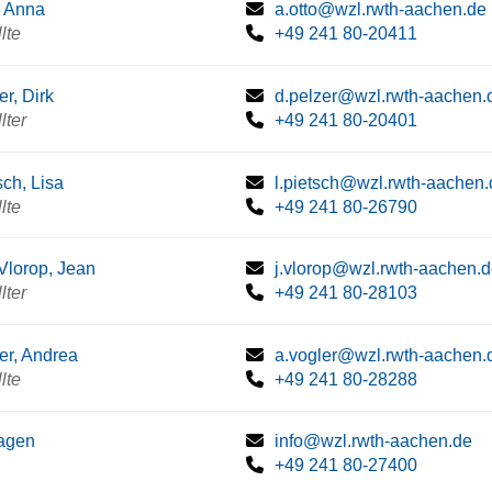
, Anna
a.otto@wzl.rwth-aachen.de
lte
+49 241 80-20411
er, Dirk
d.pelzer@wzl.rwth-aachen.
lter
+49 241 80-20401
sch, Lisa
l.pietsch@wzl.rwth-aachen.
lte
+49 241 80-26790
Vlorop, Jean
j.vlorop@wzl.rwth-aachen.
lter
+49 241 80-28103
er, Andrea
a.vogler@wzl.rwth-aachen.
lte
+49 241 80-28288
agen
info@wzl.rwth-aachen.de
+49 241 80-27400