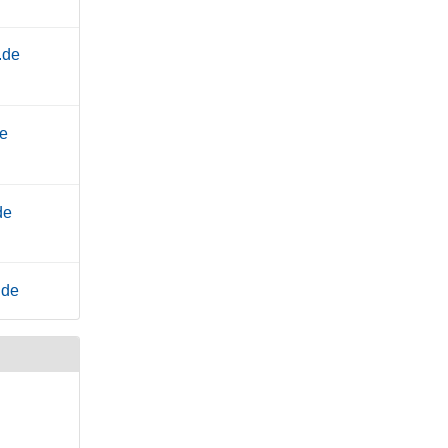
.de
de
de
.de