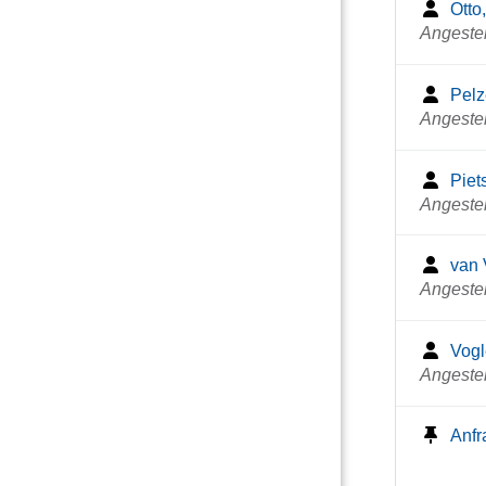
Otto
Angestel
Pelz
Angestel
Piet
Angestel
van 
Angestel
Vogl
Angestel
Anfr