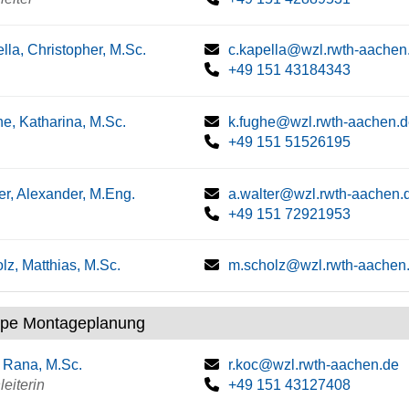
lla, Christopher, M.Sc.
c.kapella@wzl.rwth-aachen
+49 151 43184343
e, Katharina, M.Sc.
k.fughe@wzl.rwth-aachen.
+49 151 51526195
er, Alexander, M.Eng.
a.walter@wzl.rwth-aachen.
+49 151 72921953
lz, Matthias, M.Sc.
m.scholz@wzl.rwth-aachen
pe Montageplanung
 Rana, M.Sc.
r.koc@wzl.rwth-aachen.de
eiterin
+49 151 43127408