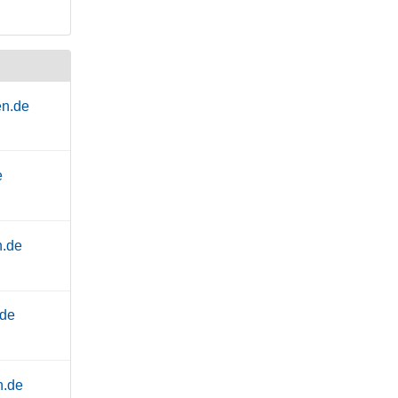
en.de
e
n.de
.de
n.de