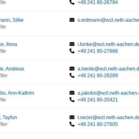
lte
+49 241 80-26784
ann, Silke
s.erdmann@wzl.rwth-aache
lte
e, Ilona
i.funke@wzl.rwth-aachen.d
lte
+49 241 80-27666
e, Andreas
a.herde@wzl.rwth-aachen.
lter
+49 241 80-28289
bs, Ann-Kathrin
a.jakobs@wzl.rwth-aachen
lte
+49 241 80-20421
, Tayfun
t.oezer@wzl.rwth-aachen.d
lter
+49 241 80-27605