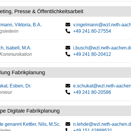
ting, Presse & Öffentlichkeitsarbeit
lmann, Viktoria, B.A.
v.ingelmann@wzl.rwth-aac
gsleiterin
+49 241 80-27554
h, Isabell, M.A.
i.busch@wzl.rwth-aachen.d
e Kommunikation
+49 241 80-20412
ilung Fabrikplanung
kat, Esben, Dr.
e.schukat@wzl.rwth-aache
enieur
+49 241 80-20586
pe Digitale Fabrikplanung
e genannt Kettler, Nils, M.Sc.
n.lehde@wzl.rwth-aachen.
eiter
+49 151 42889531