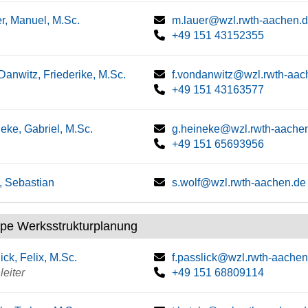
r, Manuel, M.Sc.
m.lauer@wzl.rwth-aachen.
+49 151 43152355
Danwitz, Friederike, M.Sc.
f.vondanwitz@wzl.rwth-aac
+49 151 43163577
eke, Gabriel, M.Sc.
g.heineke@wzl.rwth-aache
+49 151 65693956
, Sebastian
s.wolf@wzl.rwth-aachen.de
pe Werksstrukturplanung
ick, Felix, M.Sc.
f.passlick@wzl.rwth-aachen
eiter
+49 151 68809114