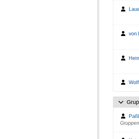
Laue
von 
Hein
Wolf
Grup
Paßl
Gruppenl