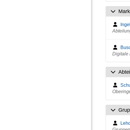
Marke
Inge
Abteilun
Busc
Digital
Abte
Schu
Obering
Grup
Lehd
Gruppenl