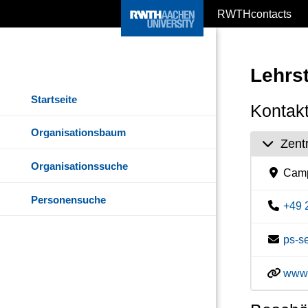
RWTHcontacts
Lehrs
Startseite
Kontakt
Organisationsbaum
Zent
Organisationssuche
Camp
Personensuche
+49 
ps-s
www.