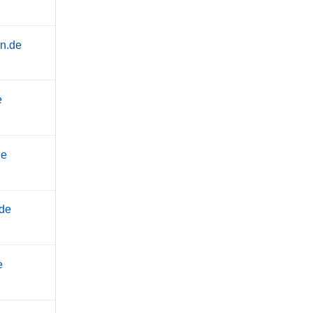
n.de
e
de
.de
e