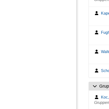
Kape
Fugh
Walt
Scho
Grup
Koc,
Gruppenl