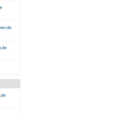
de
hen.de
n.de
.de