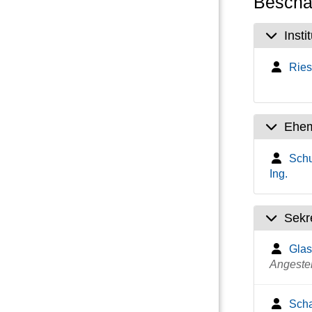
Beschäf
Insti
Ries
Ehem
Schu
Ing.
Sekre
Glas
Angestel
Scha