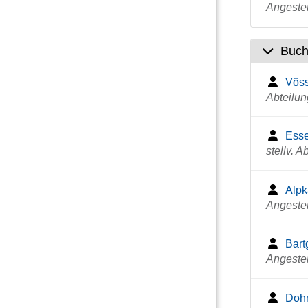
Angestel
Buch
Vöss
Abteilun
Esse
stellv. A
Alpk
Angestel
Bart
Angestel
Doh