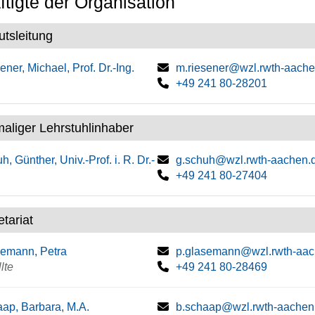
tigte der Organisation
tutsleitung
ener, Michael, Prof. Dr.-Ing.
m.riesener@wzl.rwth-aache
+49 241 80-28201
aliger Lehrstuhlinhaber
h, Günther, Univ.-Prof. i. R. Dr.-
g.schuh@wzl.rwth-aachen.
+49 241 80-27404
tariat
emann, Petra
p.glasemann@wzl.rwth-aac
lte
+49 241 80-28469
ap, Barbara, M.A.
b.schaap@wzl.rwth-aachen