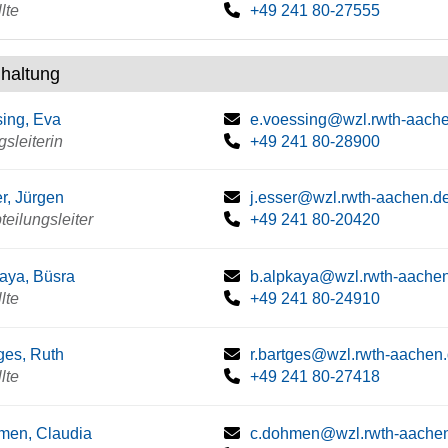
lte
+49 241 80-27555
haltung
ing, Eva
e.voessing@wzl.rwth-aach
gsleiterin
+49 241 80-28900
r, Jürgen
j.esser@wzl.rwth-aachen.d
bteilungsleiter
+49 241 80-20420
aya, Büsra
b.alpkaya@wzl.rwth-aache
lte
+49 241 80-24910
ges, Ruth
r.bartges@wzl.rwth-aachen
lte
+49 241 80-27418
men, Claudia
c.dohmen@wzl.rwth-aache