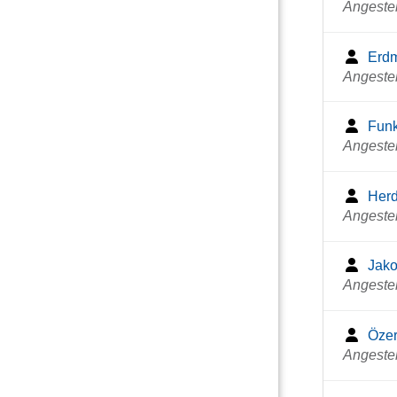
Angestel
Erdm
Angestel
Funk
Angestel
Herd
Angestel
Jako
Angestel
Özer
Angestel