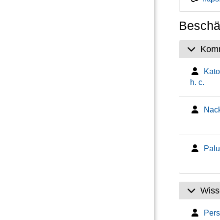
Beschäf
Komm
Katoe
h. c.
Nack
Paluc
Wiss
Persi