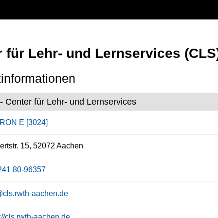
 für Lehr- und Lernservices (CLS
informationen
- Center für Lehr- und Lernservices
RON E [3024]
rtstr. 15, 52072 Aachen
241 80-96357
@cls.rwth-aachen.de
://cls.rwth-aachen.de