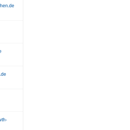
chen.de
e
.de
wth-