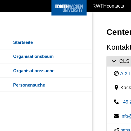
RWTHcontacts
Center
Startseite
Kontakt
Organisationsbaum
CLS 
Organisationssuche
AIXT
Personensuche
Kacke
+49 
info
https