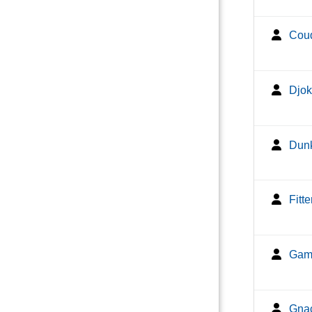
Coud
Djok
Dunk
Fitte
Gamp
Gnac