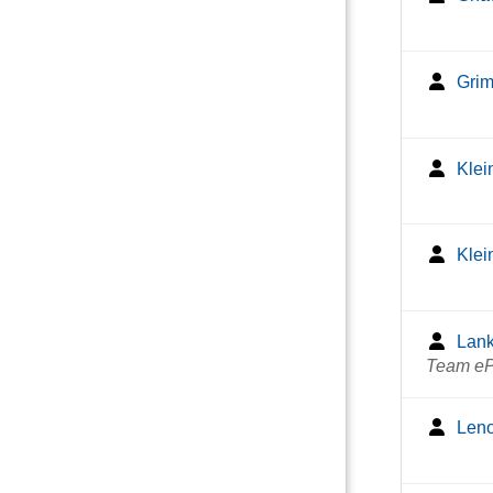
Grim
Klei
Klei
Lank
Team eP
Leno