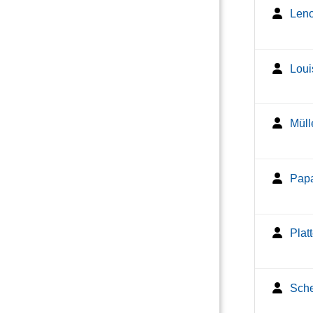
Leno
Loui
Müll
Papa
Plat
Sche