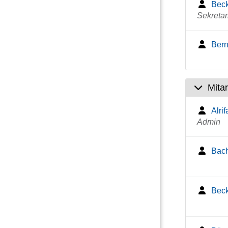
Beck
Sekretar
Bern
Mita
Alri
Admin
Bach
Beck