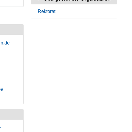
Rektorat
en.de
de
e