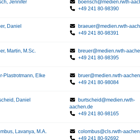
ch, Jennifer
boensch@medien.rwth-aac
+49 241 80-98390
er, Daniel
braeuer@medien.rwth-aach
+49 241 80-98391
er, Martin, M.Sc.
breuer@medien.rwth-aache
+49 241 80-98395
r-Plastrotmann, Elke
bruer@medien.rwth-aachen
+49 241 80-98084
scheid, Daniel
burtscheid@medien.rwth-
aachen.de
+49 241 80-98165
mbus, Lavanya, M.A.
colombus@cls.rwth-aachen
+49 241 80-92692