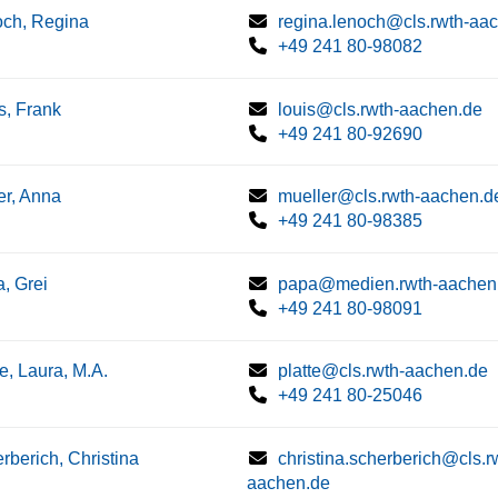
ch, Regina
regina.lenoch@cls.rwth-aa
+49 241 80-98082
s, Frank
louis@cls.rwth-aachen.de
+49 241 80-92690
er, Anna
mueller@cls.rwth-aachen.d
+49 241 80-98385
, Grei
papa@medien.rwth-aachen
+49 241 80-98091
te, Laura, M.A.
platte@cls.rwth-aachen.de
+49 241 80-25046
rberich, Christina
christina.scherberich@cls.r
aachen.de