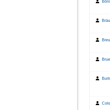
Böns
Bräu
Breu
Brue
Burt
Colo