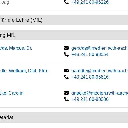
itung
+49 241 80-96226
für die Lehre (MfL)
ung MfL
rds, Marcus, Dr.
gerards@medien.rwth-aach
+49 241 80-93554
dte, Wolfram, Dipl.-Kfm.
barodte@medien.rwth-aach
+49 241 80-95616
ke, Carolin
gnacke@medien.rwth-aach
+49 241 80-98080
tariat