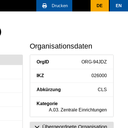
Drucken
DE
EN
)
Organisationsdaten
OrgID
ORG-94JDZ
IKZ
026000
Abkürzung
CLS
Kategorie
A.03. Zentrale Einrichtungen
Übergeordnete Organisation