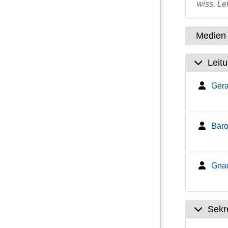
wiss. Le
Medien 
Leit
Gera
Baro
Gnac
Sekre