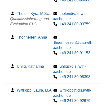
+49 241 80-98088
Thelen, Kyra, M.Sc.
thelen@cls.rwth-
Qualitätssicherung und
aachen.de
Evaluation CLS
+49 241 80-93759
Thönneßen, Anna
thoennessen@cls.rwth-
aachen.de
+49 241 80-91153
Uhlig, Katharina
uhlig@cls.rwth-
aachen.de
+49 241 80-98398
Wittkopp, Laura, M.A.
wittkopp@cls.rwth-
aachen.de
+49 241 80-92679