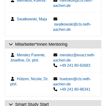
Melnikov, Ksenia
melnikov@cls.rwth-
aachen.de
Swatkowski, Maja
swatkowski@cls.rwth-
aachen.de
Mitarbeiter*innen Mentoring
Mendez Parente,
mendez@exact.rwth-
Josefine, Dr. phil.
aachen.de
+49 241 80-92683
Hützen, Nicole, Dr.
huetzen@cls.rwth-
phil.
aachen.de
+49 241 80-96341
Smart Study Start