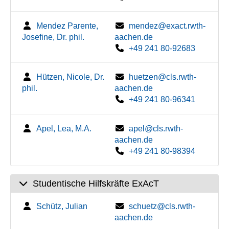
Mendez Parente,
mendez@exact.rwth-
Josefine, Dr. phil.
aachen.de
+49 241 80-92683
Hützen, Nicole, Dr.
huetzen@cls.rwth-
phil.
aachen.de
+49 241 80-96341
Apel, Lea, M.A.
apel@cls.rwth-
aachen.de
+49 241 80-98394
Studentische Hilfskräfte ExAcT
Schütz, Julian
schuetz@cls.rwth-
aachen.de