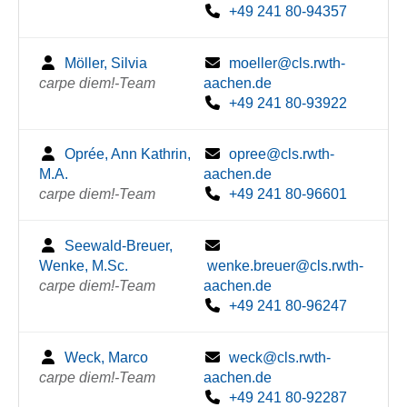
+49 241 80-94357
Möller, Silvia
moeller@cls.rwth-
carpe diem!-Team
aachen.de
+49 241 80-93922
Oprée, Ann Kathrin,
opree@cls.rwth-
M.A.
aachen.de
carpe diem!-Team
+49 241 80-96601
Seewald-Breuer,
Wenke, M.Sc.
wenke.breuer@cls.rwth-
carpe diem!-Team
aachen.de
+49 241 80-96247
Weck, Marco
weck@cls.rwth-
carpe diem!-Team
aachen.de
+49 241 80-92287