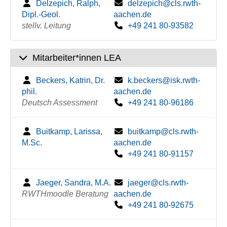
Delzepich, Ralph,
delzepich@cls.rwth-
Dipl.-Geol.
aachen.de
stellv. Leitung
+49 241 80-93582
Mitarbeiter*innen LEA
Beckers, Katrin, Dr.
k.beckers@isk.rwth-
phil.
aachen.de
Deutsch Assessment
+49 241 80-96186
Buitkamp, Larissa,
buitkamp@cls.rwth-
M.Sc.
aachen.de
+49 241 80-91157
Jaeger, Sandra, M.A.
jaeger@cls.rwth-
RWTHmoodle Beratung
aachen.de
+49 241 80-92675