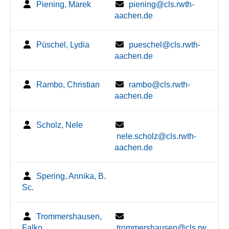
Piening, Marek
piening@cls.rwth-
aachen.de
Püschel, Lydia
pueschel@cls.rwth-
aachen.de
Rambo, Christian
rambo@cls.rwth-
aachen.de
Scholz, Nele
nele.scholz@cls.rwth-
aachen.de
Spering, Annika, B.
Sc.
Trommershausen,
Falko
trommershausen@cls.rw