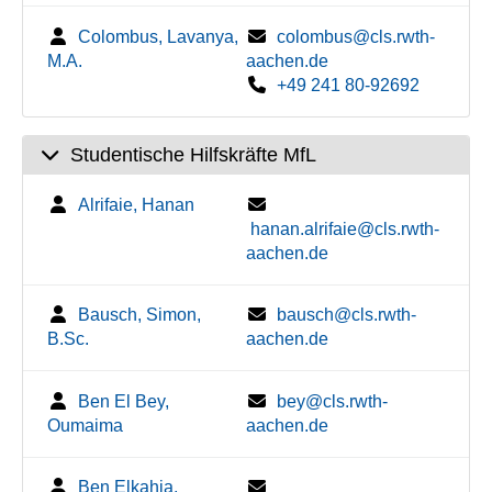
Colombus, Lavanya,
colombus@cls.rwth-
M.A.
aachen.de
+49 241 80-92692
Studentische Hilfskräfte MfL
Alrifaie, Hanan
hanan.alrifaie@cls.rwth-
aachen.de
Bausch, Simon,
bausch@cls.rwth-
B.Sc.
aachen.de
Ben El Bey,
bey@cls.rwth-
Oumaima
aachen.de
Ben Elkahia,