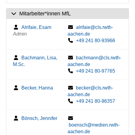
Mitarbeiter*innen MfL
Alrifaie, Esam
alrifaie@cls.rwth-
Admin
aachen.de
+49 241 80-93966
Bachmann, Lisa,
bachmann@cls.rwth-
M.Sc.
aachen.de
+49 241 80-97765
Becker, Hanna
becker@cls.rwth-
aachen.de
+49 241 80-96357
Bönsch, Jennifer
boensch@medien.rwth-
aachen.de