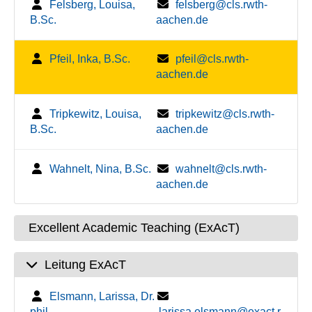
Felsberg, Louisa,
felsberg@cls.rwth-
B.Sc.
aachen.de
Pfeil, Inka, B.Sc.
pfeil@cls.rwth-
aachen.de
Tripkewitz, Louisa,
tripkewitz@cls.rwth-
B.Sc.
aachen.de
Wahnelt, Nina, B.Sc.
wahnelt@cls.rwth-
aachen.de
Excellent Academic Teaching (ExAcT)
Leitung ExAcT
Elsmann, Larissa, Dr.
phil.
larissa.elsmann@exact.r