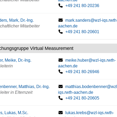
+49 241 80-20236
ers, Mark, Dr.-Ing.
mark.sanders@wzl-iqs.rwth
haftlicher Mitarbeiter
aachen.de
+49 241 80-20601
chungsgruppe Virtual Measurement
r, Meike, Dr.-Ing.
meike.huber@wzl-iqs.rwth-
eiterin
aachen.de
+49 241 80-26946
nbenner, Matthias, Dr.-Ing.
matthias.bodenbenner@wzl
eiter in Elternzeit
iqs.rwth-aachen.de
+49 241 80-20605
s, Lukas, M.Sc.
lukas.krebs@wzl-iqs.rwth-