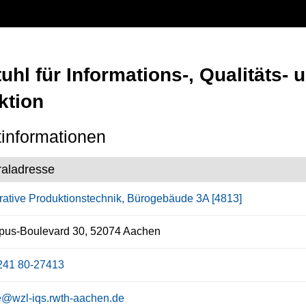
uhl für Informations-, Qualitäts-
ktion
informationen
raladresse
grative Produktionstechnik, Bürogebäude 3A [4813]
us-Boulevard 30, 52074 Aachen
241 80-27413
ce@wzl-iqs.rwth-aachen.de