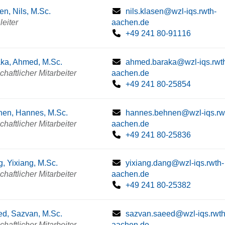
en, Nils, M.Sc.
nils.klasen@wzl-iqs.rwth-
eiter
aachen.de
+49 241 80-91116
ka, Ahmed, M.Sc.
ahmed.baraka@wzl-iqs.rwt
haftlicher Mitarbeiter
aachen.de
+49 241 80-25854
en, Hannes, M.Sc.
hannes.behnen@wzl-iqs.rw
haftlicher Mitarbeiter
aachen.de
+49 241 80-25836
, Yixiang, M.Sc.
yixiang.dang@wzl-iqs.rwth-
haftlicher Mitarbeiter
aachen.de
+49 241 80-25382
d, Sazvan, M.Sc.
sazvan.saeed@wzl-iqs.rwth
haftlicher Mitarbeiter
aachen.de