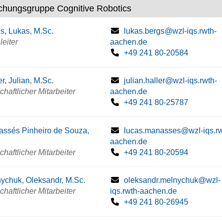
chungsgruppe Cognitive Robotics
s, Lukas, M.Sc.
lukas.bergs@wzl-iqs.rwth-
eiter
aachen.de
+49 241 80-20584
er, Julian, M.Sc.
julian.haller@wzl-iqs.rwth-
haftlicher Mitarbeiter
aachen.de
+49 241 80-25787
ssés Pinheiro de Souza,
lucas.manasses@wzl-iqs.rw
aachen.de
haftlicher Mitarbeiter
+49 241 80-20594
ychuk, Oleksandr, M.Sc.
oleksandr.melnychuk@wzl-
haftlicher Mitarbeiter
iqs.rwth-aachen.de
+49 241 80-26945