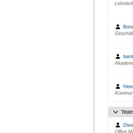
Lehrstuh
Boro
Geschäf
Isenh
Akademi
Hees
Kommuni
Team
Dies
Office M