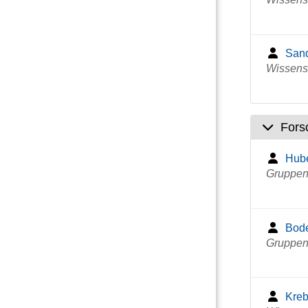
Sand
Wissensc
Fors
Hube
Gruppenl
Bode
Gruppenl
Kreb