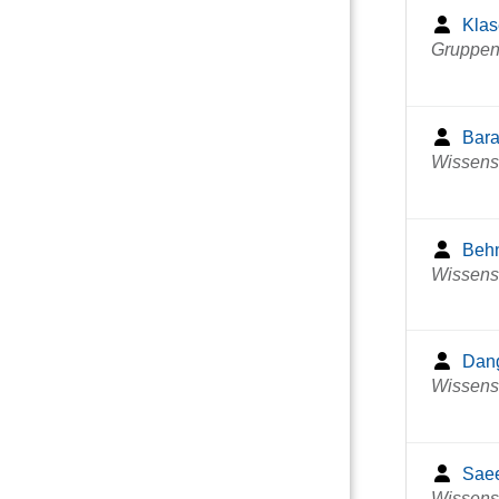
Klas
Gruppenl
Bara
Wissensc
Behn
Wissensc
Dang
Wissensc
Saee
Wissensc