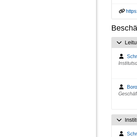
http
Beschäf
Leit
Schm
Instituts
Boro
Geschäf
Insti
Schm