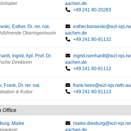
linhaber
aachen.de
+49 241 80-20283
wski, Esther, Dr. rer. nat.
esther.borowski@wzl-iqs.rw
tsführende Oberingenieurin
aachen.de
+49 241 80-91132
ardt, Ingrid, Apl. Prof. Dr.
ingrid.isenhardt@wzl-iqs.rw
sche Direktorin
aachen.de
+49 241 80-91112
, Frank, Dr. rer. nat.
frank.hees@wzl-iqs.rwth-a
kation & Kultur
+49 241 80-91113
 Office
burg, Maike
maike.diesburg@wzl-iqs.rw
anagerin
aachen.de