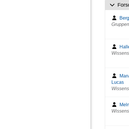
Fors
Berg
Gruppenl
Hall
Wissensc
Mana
Lucas
Wissensc
Meln
Wissensc