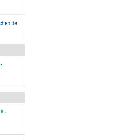
achen.de
-
th-