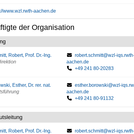
s://www.wzl.rwth-aachen.de
tigte der Organisation
ung
itt, Robert, Prof. Dr.-Ing.
robert.schmitt@wzl-iqs.rwth
direktion
aachen.de
+49 241 80-20283
wski, Esther, Dr. rer. nat.
esther.borowski@wzl-iqs.rw
tsführung
aachen.de
+49 241 80-91132
tutsleitung
itt, Robert, Prof. Dr.-Ing.
robert.schmitt@wzl-iqs.rwth