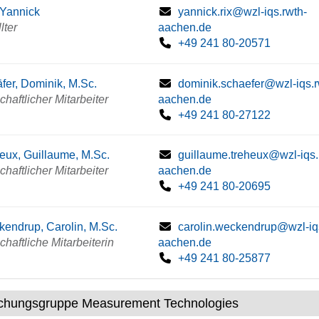
 Yannick
yannick.rix@wzl-iqs.rwth-
lter
aachen.de
+49 241 80-20571
fer, Dominik, M.Sc.
dominik.schaefer@wzl-iqs.r
haftlicher Mitarbeiter
aachen.de
+49 241 80-27122
eux, Guillaume, M.Sc.
guillaume.treheux@wzl-iqs.
haftlicher Mitarbeiter
aachen.de
+49 241 80-20695
endrup, Carolin, M.Sc.
carolin.weckendrup@wzl-iq
haftliche Mitarbeiterin
aachen.de
+49 241 80-25877
chungsgruppe Measurement Technologies