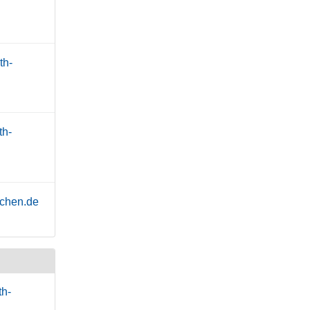
th-
th-
achen.de
th-