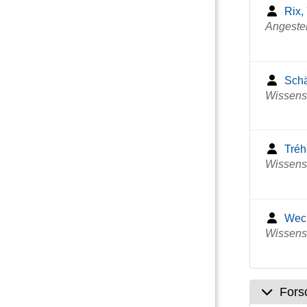
Rix,
Angestel
Schä
Wissensc
Tréh
Wissensc
Weck
Wissensc
Fors