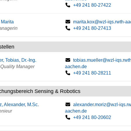
+49 241 80-27422
 Marita
marita.kox@wzl-iqs.rwth-a
anagerin
+49 241 80-27413
stellen
er, Tobias, Dr.-Ing.
tobias.mueller@wzl-iqs.rwth
 Quality Manager
aachen.de
+49 241 80-28211
chungsbereich Sensing & Robotics
z, Alexander, M.Sc.
alexander.moriz@wzl-iqs.rw
enieur
aachen.de
+49 241 80-20602