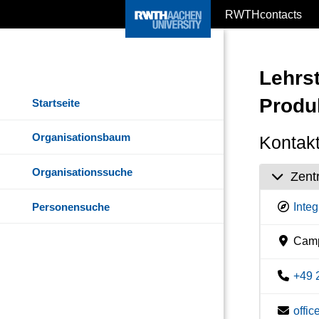
RWTHcontacts
Lehrst
Produ
Startseite
Organisationsbaum
Kontakt
Organisationssuche
Zent
Personensuche
Inte
Camp
+49 
offi