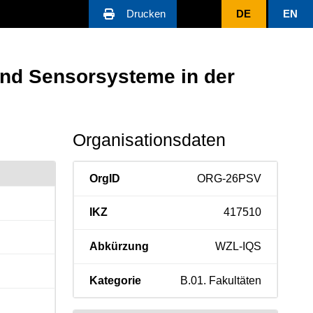
Drucken
DE
EN
 und Sensorsysteme in der
Organisationsdaten
OrgID
ORG-26PSV
IKZ
417510
Abkürzung
WZL-IQS
Kategorie
B.01. Fakultäten