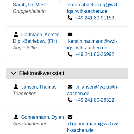
Sarah, Dr. M.Sc.
sarah.abdelrazeq@wzl-
Gruppenleiterin
iqs.rwth-aachen.de
+49 241 80-91159
Hartmann, Kerstin,
Dipl.-Betriebsw. (FH)
kerstin.hartmann@wzl-
Angestellte
iqs.rwth-aachen.de
+49 241 80-26992
Elektronikwerkstatt
Jansen, Thomas
th.jansen@wzl.rwth-
Teamleiter
aachen.de
+49 241 80-26322
Gonnermann, Dylan
Auszubildender
d.gonnermann@wzl.rwt
h-aachen.de