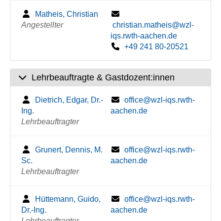
Matheis, Christian
Angestellter
christian.matheis@wzl-
iqs.rwth-aachen.de
+49 241 80-20521
Lehrbeauftragte & Gastdozent:innen
Dietrich, Edgar, Dr.-
office@wzl-iqs.rwth-
Ing.
aachen.de
Lehrbeauftragter
Grunert, Dennis, M.
office@wzl-iqs.rwth-
Sc.
aachen.de
Lehrbeauftragter
Hüttemann, Guido,
office@wzl-iqs.rwth-
Dr.-Ing.
aachen.de
Lehrbeauftragter