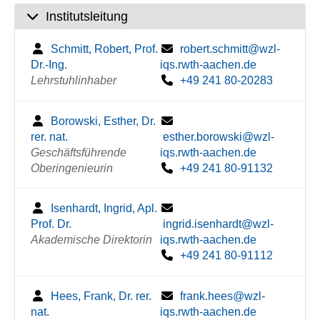
Institutsleitung
Schmitt, Robert, Prof.
robert.schmitt@wzl-
Dr.-Ing.
iqs.rwth-aachen.de
Lehrstuhlinhaber
+49 241 80-20283
Borowski, Esther, Dr.
rer. nat.
esther.borowski@wzl-
Geschäftsführende
iqs.rwth-aachen.de
Oberingenieurin
+49 241 80-91132
Isenhardt, Ingrid, Apl.
Prof. Dr.
ingrid.isenhardt@wzl-
Akademische Direktorin
iqs.rwth-aachen.de
+49 241 80-91112
Hees, Frank, Dr. rer.
frank.hees@wzl-
nat.
iqs.rwth-aachen.de