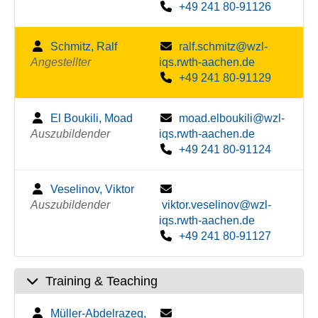
+49 241 80-91126
Schmitz, Ralf
ralf.schmitz@wzl-
Angestellter
iqs.rwth-aachen.de
+49 241 80-91129
El Boukili, Moad
moad.elboukili@wzl-
Auszubildender
iqs.rwth-aachen.de
+49 241 80-91124
Veselinov, Viktor
Auszubildender
viktor.veselinov@wzl-
iqs.rwth-aachen.de
+49 241 80-91127
Training & Teaching
Müller-Abdelrazeq,