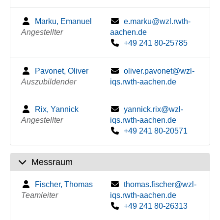
Marku, Emanuel
e.marku@wzl.rwth-
Angestellter
aachen.de
+49 241 80-25785
Pavonet, Oliver
oliver.pavonet@wzl-
Auszubildender
iqs.rwth-aachen.de
Rix, Yannick
yannick.rix@wzl-
Angestellter
iqs.rwth-aachen.de
+49 241 80-20571
Messraum
Fischer, Thomas
thomas.fischer@wzl-
Teamleiter
iqs.rwth-aachen.de
+49 241 80-26313