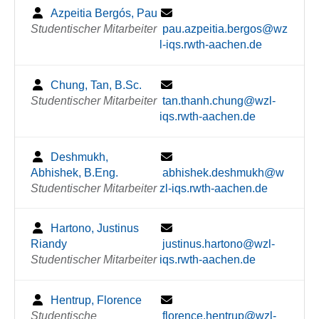
Azpeitia Bergós, Pau
Studentischer Mitarbeiter
pau.azpeitia.bergos@wz
l-iqs.rwth-aachen.de
Chung, Tan, B.Sc.
Studentischer Mitarbeiter
tan.thanh.chung@wzl-
iqs.rwth-aachen.de
Deshmukh,
Abhishek, B.Eng.
abhishek.deshmukh@w
Studentischer Mitarbeiter
zl-iqs.rwth-aachen.de
Hartono, Justinus
Riandy
justinus.hartono@wzl-
Studentischer Mitarbeiter
iqs.rwth-aachen.de
Hentrup, Florence
Studentische
florence.hentrup@wzl-