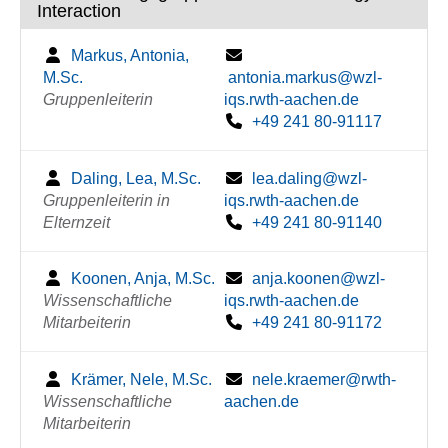
Interaction
Markus, Antonia,
M.Sc.
antonia.markus@wzl-
Gruppenleiterin
iqs.rwth-aachen.de
+49 241 80-91117
Daling, Lea, M.Sc.
lea.daling@wzl-
Gruppenleiterin in
iqs.rwth-aachen.de
Elternzeit
+49 241 80-91140
Koonen, Anja, M.Sc.
anja.koonen@wzl-
Wissenschaftliche
iqs.rwth-aachen.de
Mitarbeiterin
+49 241 80-91172
Krämer, Nele, M.Sc.
nele.kraemer@rwth-
Wissenschaftliche
aachen.de
Mitarbeiterin