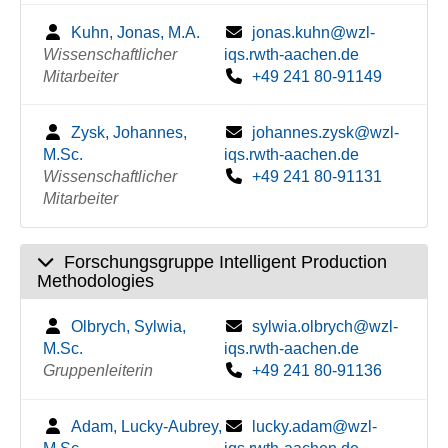
Kuhn, Jonas, M.A.
jonas.kuhn@wzl-
Wissenschaftlicher
iqs.rwth-aachen.de
Mitarbeiter
+49 241 80-91149
Zysk, Johannes,
johannes.zysk@wzl-
M.Sc.
iqs.rwth-aachen.de
Wissenschaftlicher
+49 241 80-91131
Mitarbeiter
Forschungsgruppe Intelligent Production
Methodologies
Olbrych, Sylwia,
sylwia.olbrych@wzl-
M.Sc.
iqs.rwth-aachen.de
Gruppenleiterin
+49 241 80-91136
Adam, Lucky-Aubrey,
lucky.adam@wzl-