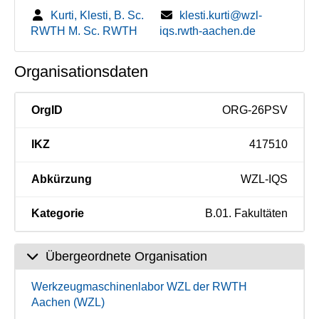
Kurti, Klesti, B. Sc.
klesti.kurti@wzl-
RWTH M. Sc. RWTH
iqs.rwth-aachen.de
Organisationsdaten
OrgID
ORG-26PSV
IKZ
417510
Abkürzung
WZL-IQS
Kategorie
B.01. Fakultäten
Übergeordnete Organisation
Werkzeugmaschinenlabor WZL der RWTH
Aachen (WZL)