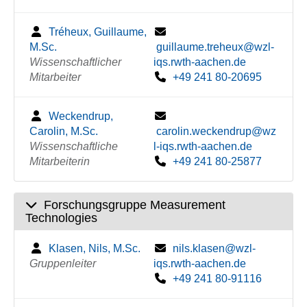
Tréheux, Guillaume,
M.Sc.
guillaume.treheux@wzl-
Wissenschaftlicher
iqs.rwth-aachen.de
Mitarbeiter
+49 241 80-20695
Weckendrup,
Carolin, M.Sc.
carolin.weckendrup@wz
Wissenschaftliche
l-iqs.rwth-aachen.de
Mitarbeiterin
+49 241 80-25877
Forschungsgruppe Measurement
Technologies
Klasen, Nils, M.Sc.
nils.klasen@wzl-
Gruppenleiter
iqs.rwth-aachen.de
+49 241 80-91116