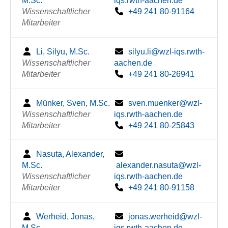
M.Sc.
iqs.rwth-aachen.de
Wissenschaftlicher
+49 241 80-91164
Mitarbeiter
Li, Silyu, M.Sc.
silyu.li@wzl-iqs.rwth-
Wissenschaftlicher
aachen.de
Mitarbeiter
+49 241 80-26941
Münker, Sven, M.Sc.
sven.muenker@wzl-
Wissenschaftlicher
iqs.rwth-aachen.de
Mitarbeiter
+49 241 80-25843
Nasuta, Alexander,
M.Sc.
alexander.nasuta@wzl-
Wissenschaftlicher
iqs.rwth-aachen.de
Mitarbeiter
+49 241 80-91158
Werheid, Jonas,
jonas.werheid@wzl-
M.Sc.
iqs.rwth-aachen.de