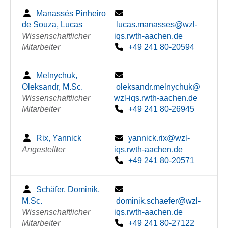
Manassés Pinheiro
de Souza, Lucas
lucas.manasses@wzl-
Wissenschaftlicher
iqs.rwth-aachen.de
Mitarbeiter
+49 241 80-20594
Melnychuk,
Oleksandr, M.Sc.
oleksandr.melnychuk@
Wissenschaftlicher
wzl-iqs.rwth-aachen.de
Mitarbeiter
+49 241 80-26945
Rix, Yannick
yannick.rix@wzl-
Angestellter
iqs.rwth-aachen.de
+49 241 80-20571
Schäfer, Dominik,
M.Sc.
dominik.schaefer@wzl-
Wissenschaftlicher
iqs.rwth-aachen.de
Mitarbeiter
+49 241 80-27122