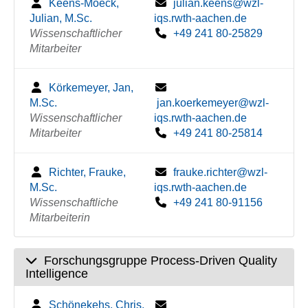
Keens-Moeck,
julian.keens@wzl-
Julian, M.Sc.
iqs.rwth-aachen.de
Wissenschaftlicher
+49 241 80-25829
Mitarbeiter
Körkemeyer, Jan,
M.Sc.
jan.koerkemeyer@wzl-
Wissenschaftlicher
iqs.rwth-aachen.de
Mitarbeiter
+49 241 80-25814
Richter, Frauke,
frauke.richter@wzl-
M.Sc.
iqs.rwth-aachen.de
Wissenschaftliche
+49 241 80-91156
Mitarbeiterin
Forschungsgruppe Process-Driven Quality
Intelligence
Schönekehs, Chris,