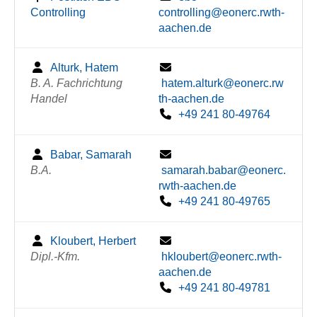
Controlling
controlling@eonerc.rwth-
aachen.de
Alturk, Hatem
B. A. Fachrichtung
hatem.alturk@eonerc.rw
Handel
th-aachen.de
+49 241 80-49764
Babar, Samarah
B.A.
samarah.babar@eonerc.
rwth-aachen.de
+49 241 80-49765
Kloubert, Herbert
Dipl.-Kfm.
hkloubert@eonerc.rwth-
aachen.de
+49 241 80-49781