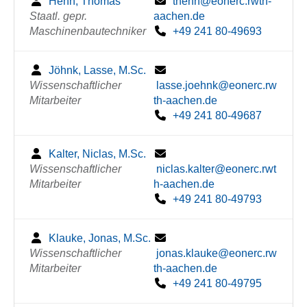
Henn, Thomas
thenn@eonerc.rwth-
Staatl. gepr.
aachen.de
Maschinenbautechniker
+49 241 80-49693
Jöhnk, Lasse, M.Sc.
Wissenschaftlicher
lasse.joehnk@eonerc.rw
Mitarbeiter
th-aachen.de
+49 241 80-49687
Kalter, Niclas, M.Sc.
Wissenschaftlicher
niclas.kalter@eonerc.rwt
Mitarbeiter
h-aachen.de
+49 241 80-49793
Klauke, Jonas, M.Sc.
Wissenschaftlicher
jonas.klauke@eonerc.rw
Mitarbeiter
th-aachen.de
+49 241 80-49795