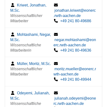
Kriwet, Jonathan,
M.Sc.
jonathan.kriwet@eonerc
Wissenschaftlicher
.rwth-aachen.de
Mitarbeiter
+49 241 80-49686
Mohtashami, Negar,
M.Sc.
negar.mohtashami@eon
Wissenschaftliche
erc.rwth-aachen.de
Mitarbeiterin
+49 241 80-49636
Müller, Moritz, M.Sc.
Wissenschaftlicher
moritz.mueller@eonerc.r
Mitarbeiter
wth-aachen.de
+49 241 80-49944
Odeyemi, Julianah,
M.Sc.
julianah.odeyemi@eone
Wissenschaftliche
rc.rwth-aachen.de