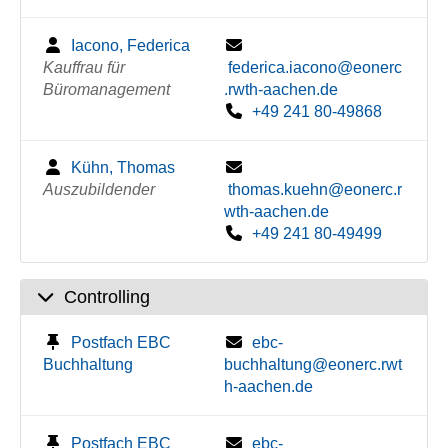
Iacono, Federica
Kauffrau für
federica.iacono@eonerc
Büromanagement
.rwth-aachen.de
+49 241 80-49868
Kühn, Thomas
Auszubildender
thomas.kuehn@eonerc.r
wth-aachen.de
+49 241 80-49499
Controlling
Postfach EBC
ebc-
Buchhaltung
buchhaltung@eonerc.rwt
h-aachen.de
Postfach EBC
ebc-