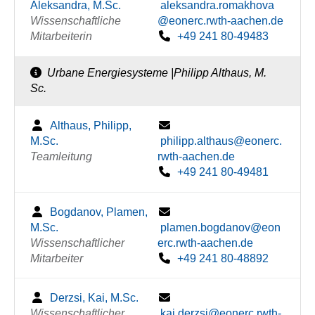
Aleksandra, M.Sc.
aleksandra.romakhova
Wissenschaftliche
@eonerc.rwth-aachen.de
Mitarbeiterin
+49 241 80-49483
Urbane Energiesysteme |Philipp Althaus, M.
Sc.
Althaus, Philipp,
M.Sc.
philipp.althaus@eonerc.
Teamleitung
rwth-aachen.de
+49 241 80-49481
Bogdanov, Plamen,
M.Sc.
plamen.bogdanov@eon
Wissenschaftlicher
erc.rwth-aachen.de
Mitarbeiter
+49 241 80-48892
Derzsi, Kai, M.Sc.
Wissenschaftlicher
kai.derzsi@eonerc.rwth-