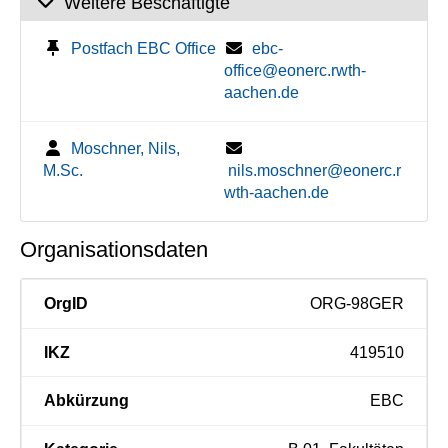
Weitere Beschäftigte
Postfach EBC Office
ebc-
office@eonerc.rwth-
aachen.de
Moschner, Nils,
M.Sc.
nils.moschner@eonerc.r
wth-aachen.de
Organisationsdaten
OrgID
ORG-98GER
IKZ
419510
Abkürzung
EBC