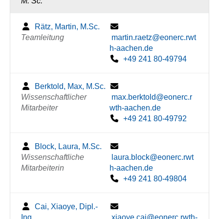
M. Sc.
Rätz, Martin, M.Sc.
Teamleitung
martin.raetz@eonerc.rwt
h-aachen.de
+49 241 80-49794
Berktold, Max, M.Sc.
Wissenschaftlicher
max.berktold@eonerc.r
Mitarbeiter
wth-aachen.de
+49 241 80-49792
Block, Laura, M.Sc.
Wissenschaftliche
laura.block@eonerc.rwt
Mitarbeiterin
h-aachen.de
+49 241 80-49804
Cai, Xiaoye, Dipl.-
Ing.
xiaoye.cai@eonerc.rwth-