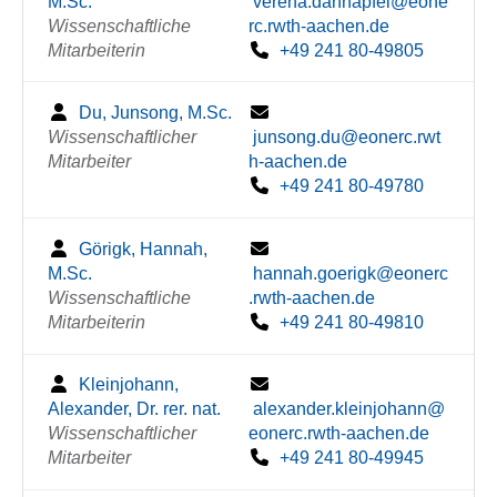
M.Sc.
verena.dannapfel@eone
Wissenschaftliche
rc.rwth-aachen.de
Mitarbeiterin
+49 241 80-49805
Du, Junsong, M.Sc.
Wissenschaftlicher
junsong.du@eonerc.rwt
Mitarbeiter
h-aachen.de
+49 241 80-49780
Görigk, Hannah,
M.Sc.
hannah.goerigk@eonerc
Wissenschaftliche
.rwth-aachen.de
Mitarbeiterin
+49 241 80-49810
Kleinjohann,
Alexander, Dr. rer. nat.
alexander.kleinjohann@
Wissenschaftlicher
eonerc.rwth-aachen.de
Mitarbeiter
+49 241 80-49945