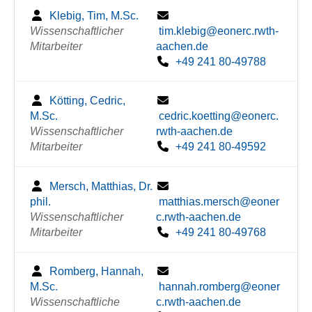
Klebig, Tim, M.Sc.
Wissenschaftlicher
tim.klebig@eonerc.rwth-
Mitarbeiter
aachen.de
+49 241 80-49788
Kötting, Cedric,
M.Sc.
cedric.koetting@eonerc.
Wissenschaftlicher
rwth-aachen.de
Mitarbeiter
+49 241 80-49592
Mersch, Matthias, Dr.
phil.
matthias.mersch@eoner
Wissenschaftlicher
c.rwth-aachen.de
Mitarbeiter
+49 241 80-49768
Romberg, Hannah,
M.Sc.
hannah.romberg@eoner
Wissenschaftliche
c.rwth-aachen.de