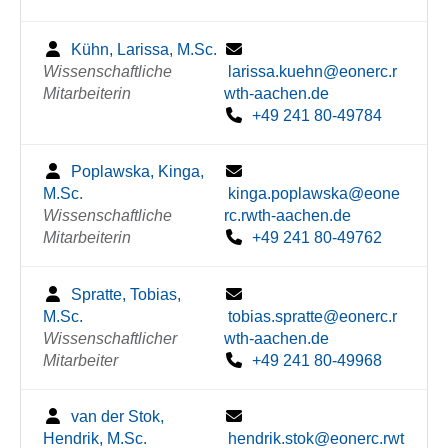
Kühn, Larissa, M.Sc.
Wissenschaftliche
larissa.kuehn@eonerc.r
Mitarbeiterin
wth-aachen.de
+49 241 80-49784
Poplawska, Kinga,
M.Sc.
kinga.poplawska@eone
Wissenschaftliche
rc.rwth-aachen.de
Mitarbeiterin
+49 241 80-49762
Spratte, Tobias,
M.Sc.
tobias.spratte@eonerc.r
Wissenschaftlicher
wth-aachen.de
Mitarbeiter
+49 241 80-49968
van der Stok,
Hendrik, M.Sc.
hendrik.stok@eonerc.rwt