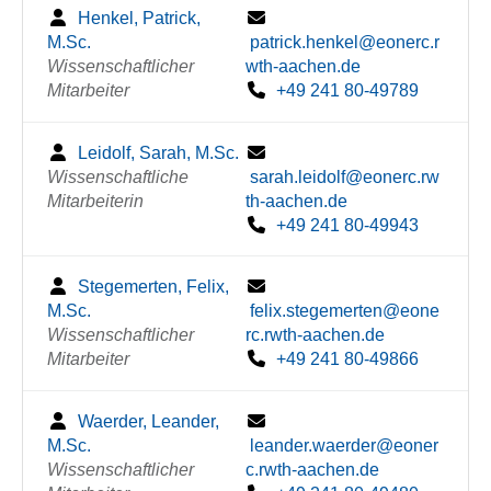
Henkel, Patrick,
M.Sc.
patrick.henkel@eonerc.r
Wissenschaftlicher
wth-aachen.de
Mitarbeiter
+49 241 80-49789
Leidolf, Sarah, M.Sc.
Wissenschaftliche
sarah.leidolf@eonerc.rw
Mitarbeiterin
th-aachen.de
+49 241 80-49943
Stegemerten, Felix,
M.Sc.
felix.stegemerten@eone
Wissenschaftlicher
rc.rwth-aachen.de
Mitarbeiter
+49 241 80-49866
Waerder, Leander,
M.Sc.
leander.waerder@eoner
Wissenschaftlicher
c.rwth-aachen.de