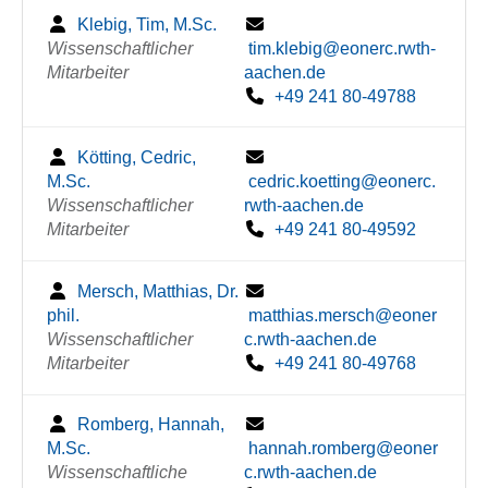
Klebig, Tim, M.Sc.
Wissenschaftlicher
tim.klebig@eonerc.rwth-
Mitarbeiter
aachen.de
+49 241 80-49788
Kötting, Cedric,
M.Sc.
cedric.koetting@eonerc.
Wissenschaftlicher
rwth-aachen.de
Mitarbeiter
+49 241 80-49592
Mersch, Matthias, Dr.
phil.
matthias.mersch@eoner
Wissenschaftlicher
c.rwth-aachen.de
Mitarbeiter
+49 241 80-49768
Romberg, Hannah,
M.Sc.
hannah.romberg@eoner
Wissenschaftliche
c.rwth-aachen.de