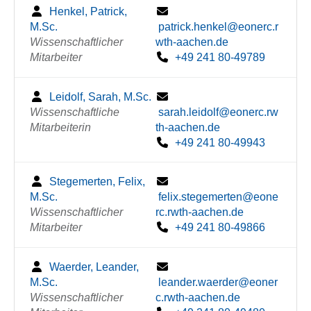
Henkel, Patrick,
M.Sc.
patrick.henkel@eonerc.r
Wissenschaftlicher
wth-aachen.de
Mitarbeiter
+49 241 80-49789
Leidolf, Sarah, M.Sc.
Wissenschaftliche
sarah.leidolf@eonerc.rw
Mitarbeiterin
th-aachen.de
+49 241 80-49943
Stegemerten, Felix,
M.Sc.
felix.stegemerten@eone
Wissenschaftlicher
rc.rwth-aachen.de
Mitarbeiter
+49 241 80-49866
Waerder, Leander,
M.Sc.
leander.waerder@eoner
Wissenschaftlicher
c.rwth-aachen.de