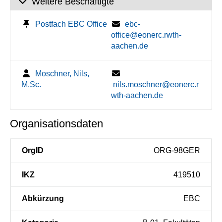
Weitere Beschäftigte
Postfach EBC Office
ebc-
office@eonerc.rwth-
aachen.de
Moschner, Nils,
M.Sc.
nils.moschner@eonerc.r
wth-aachen.de
Organisationsdaten
OrgID
ORG-98GER
IKZ
419510
Abkürzung
EBC