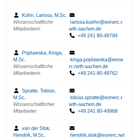
Kühn, Larissa, M.Sc.
Wissenschaftliche
larissa.kuehn@eonerc.r
Mitarbeiterin
wth-aachen.de
+49 241 80-49784
Poplawska, Kinga,
M.Sc.
kinga.poplawska@eone
Wissenschaftliche
rc.rwth-aachen.de
Mitarbeiterin
+49 241 80-49762
Spratte, Tobias,
M.Sc.
tobias.spratte@eonerc.r
Wissenschaftlicher
wth-aachen.de
Mitarbeiter
+49 241 80-49968
van der Stok,
Hendrik, M.Sc.
hendrik.stok@eonerc.rwt