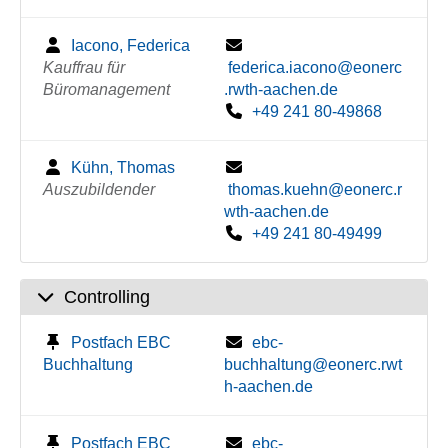
Iacono, Federica
Kauffrau für
federica.iacono@eonerc
Büromanagement
.rwth-aachen.de
+49 241 80-49868
Kühn, Thomas
Auszubildender
thomas.kuehn@eonerc.r
wth-aachen.de
+49 241 80-49499
Controlling
Postfach EBC
ebc-
Buchhaltung
buchhaltung@eonerc.rwt
h-aachen.de
Postfach EBC
ebc-