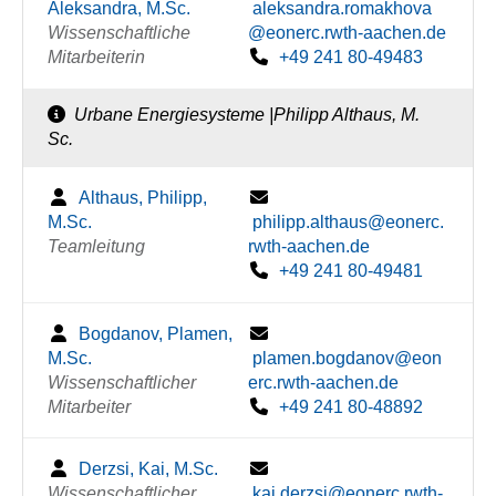
Aleksandra, M.Sc.
aleksandra.romakhova
Wissenschaftliche
@eonerc.rwth-aachen.de
Mitarbeiterin
+49 241 80-49483
Urbane Energiesysteme |Philipp Althaus, M.
Sc.
Althaus, Philipp,
M.Sc.
philipp.althaus@eonerc.
Teamleitung
rwth-aachen.de
+49 241 80-49481
Bogdanov, Plamen,
M.Sc.
plamen.bogdanov@eon
Wissenschaftlicher
erc.rwth-aachen.de
Mitarbeiter
+49 241 80-48892
Derzsi, Kai, M.Sc.
Wissenschaftlicher
kai.derzsi@eonerc.rwth-