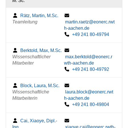
M. Sc.
Rätz, Martin, M.Sc.
Teamleitung
martin.raetz@eonerc.rwt
h-aachen.de
+49 241 80-49794
Berktold, Max, M.Sc.
Wissenschaftlicher
max.berktold@eonerc.r
Mitarbeiter
wth-aachen.de
+49 241 80-49792
Block, Laura, M.Sc.
Wissenschaftliche
laura.block@eonerc.rwt
Mitarbeiterin
h-aachen.de
+49 241 80-49804
Cai, Xiaoye, Dipl.-
Ing.
xiaoye.cai@eonerc.rwth-