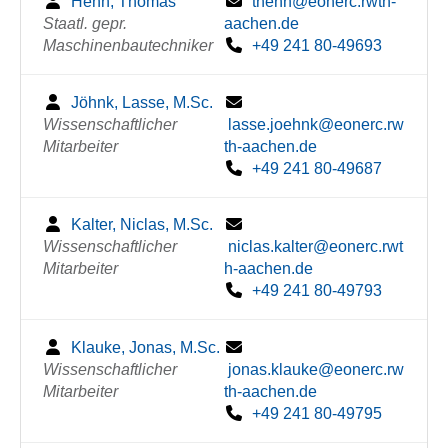
Henn, Thomas
thenn@eonerc.rwth-
Staatl. gepr.
aachen.de
Maschinenbautechniker
+49 241 80-49693
Jöhnk, Lasse, M.Sc.
Wissenschaftlicher
lasse.joehnk@eonerc.rw
Mitarbeiter
th-aachen.de
+49 241 80-49687
Kalter, Niclas, M.Sc.
Wissenschaftlicher
niclas.kalter@eonerc.rwt
Mitarbeiter
h-aachen.de
+49 241 80-49793
Klauke, Jonas, M.Sc.
Wissenschaftlicher
jonas.klauke@eonerc.rw
Mitarbeiter
th-aachen.de
+49 241 80-49795