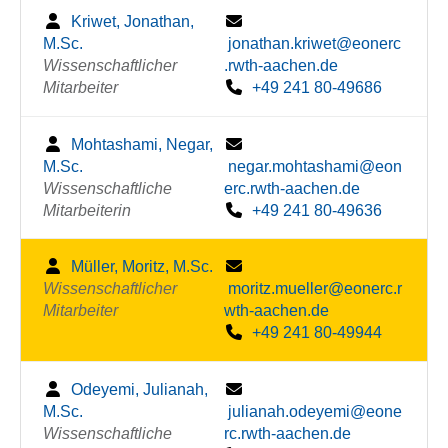
Kriwet, Jonathan,
M.Sc.
jonathan.kriwet@eonerc
Wissenschaftlicher
.rwth-aachen.de
Mitarbeiter
+49 241 80-49686
Mohtashami, Negar,
M.Sc.
negar.mohtashami@eon
Wissenschaftliche
erc.rwth-aachen.de
Mitarbeiterin
+49 241 80-49636
Müller, Moritz, M.Sc.
Wissenschaftlicher
moritz.mueller@eonerc.r
Mitarbeiter
wth-aachen.de
+49 241 80-49944
Odeyemi, Julianah,
M.Sc.
julianah.odeyemi@eone
Wissenschaftliche
rc.rwth-aachen.de