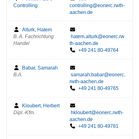
Controlling
controlling@eonerc.rwth-
aachen.de
Alturk, Hatem
B. A. Fachrichtung
hatem.alturk@eonerc.rw
Handel
th-aachen.de
+49 241 80-49764
Babar, Samarah
B.A.
samarah.babar@eonerc.
rwth-aachen.de
+49 241 80-49765
Kloubert, Herbert
Dipl.-Kfm.
hkloubert@eonerc.rwth-
aachen.de
+49 241 80-49781