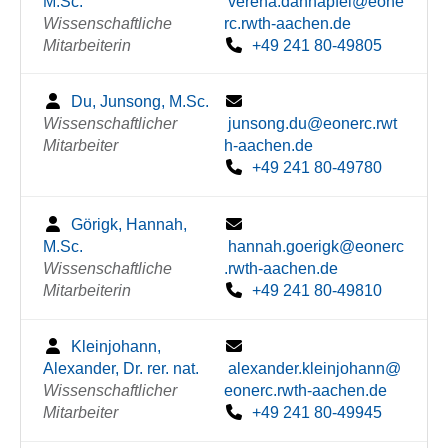
M.Sc.
verena.dannapfel@eone
Wissenschaftliche
rc.rwth-aachen.de
Mitarbeiterin
+49 241 80-49805
Du, Junsong, M.Sc.
Wissenschaftlicher
junsong.du@eonerc.rwt
Mitarbeiter
h-aachen.de
+49 241 80-49780
Görigk, Hannah,
M.Sc.
hannah.goerigk@eonerc
Wissenschaftliche
.rwth-aachen.de
Mitarbeiterin
+49 241 80-49810
Kleinjohann,
Alexander, Dr. rer. nat.
alexander.kleinjohann@
Wissenschaftlicher
eonerc.rwth-aachen.de
Mitarbeiter
+49 241 80-49945