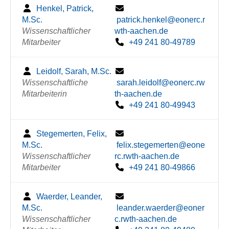
Henkel, Patrick,
M.Sc.
patrick.henkel@eonerc.r
Wissenschaftlicher
wth-aachen.de
Mitarbeiter
+49 241 80-49789
Leidolf, Sarah, M.Sc.
Wissenschaftliche
sarah.leidolf@eonerc.rw
Mitarbeiterin
th-aachen.de
+49 241 80-49943
Stegemerten, Felix,
M.Sc.
felix.stegemerten@eone
Wissenschaftlicher
rc.rwth-aachen.de
Mitarbeiter
+49 241 80-49866
Waerder, Leander,
M.Sc.
leander.waerder@eoner
Wissenschaftlicher
c.rwth-aachen.de