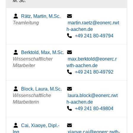
M. Sc.
Rätz, Martin, M.Sc.
Teamleitung
martin.raetz@eonerc.rwt
h-aachen.de
+49 241 80-49794
Berktold, Max, M.Sc.
Wissenschaftlicher
max.berktold@eonerc.r
Mitarbeiter
wth-aachen.de
+49 241 80-49792
Block, Laura, M.Sc.
Wissenschaftliche
laura.block@eonerc.rwt
Mitarbeiterin
h-aachen.de
+49 241 80-49804
Cai, Xiaoye, Dipl.-
Ing.
xiaoye.cai@eonerc.rwth-