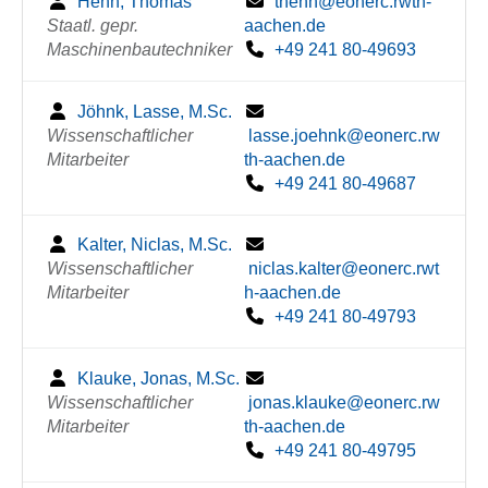
Henn, Thomas
thenn@eonerc.rwth-
Staatl. gepr.
aachen.de
Maschinenbautechniker
+49 241 80-49693
Jöhnk, Lasse, M.Sc.
Wissenschaftlicher
lasse.joehnk@eonerc.rw
Mitarbeiter
th-aachen.de
+49 241 80-49687
Kalter, Niclas, M.Sc.
Wissenschaftlicher
niclas.kalter@eonerc.rwt
Mitarbeiter
h-aachen.de
+49 241 80-49793
Klauke, Jonas, M.Sc.
Wissenschaftlicher
jonas.klauke@eonerc.rw
Mitarbeiter
th-aachen.de
+49 241 80-49795