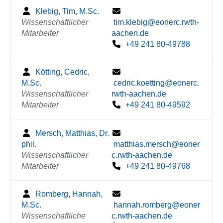
Klebig, Tim, M.Sc.
Wissenschaftlicher
tim.klebig@eonerc.rwth-
Mitarbeiter
aachen.de
+49 241 80-49788
Kötting, Cedric,
M.Sc.
cedric.koetting@eonerc.
Wissenschaftlicher
rwth-aachen.de
Mitarbeiter
+49 241 80-49592
Mersch, Matthias, Dr.
phil.
matthias.mersch@eoner
Wissenschaftlicher
c.rwth-aachen.de
Mitarbeiter
+49 241 80-49768
Romberg, Hannah,
M.Sc.
hannah.romberg@eoner
Wissenschaftliche
c.rwth-aachen.de