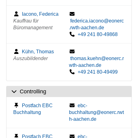
Iacono, Federica
Kauffrau für
federica.iacono@eonerc
Büromanagement
.rwth-aachen.de
+49 241 80-49868
Kühn, Thomas
Auszubildender
thomas.kuehn@eonerc.r
wth-aachen.de
+49 241 80-49499
Controlling
Postfach EBC
ebc-
Buchhaltung
buchhaltung@eonerc.rwt
h-aachen.de
Postfach EBC
ebc-