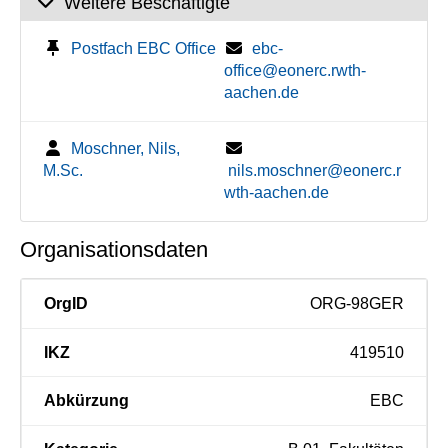
Weitere Beschäftigte
Postfach EBC Office
ebc-
office@eonerc.rwth-
aachen.de
Moschner, Nils,
M.Sc.
nils.moschner@eonerc.r
wth-aachen.de
Organisationsdaten
OrgID
ORG-98GER
IKZ
419510
Abkürzung
EBC