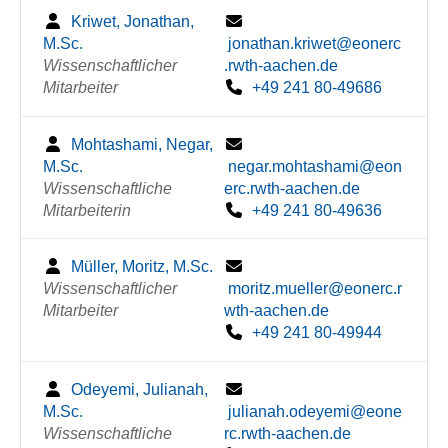
Kriwet, Jonathan,
M.Sc.
jonathan.kriwet@eonerc
Wissenschaftlicher
.rwth-aachen.de
Mitarbeiter
+49 241 80-49686
Mohtashami, Negar,
M.Sc.
negar.mohtashami@eon
Wissenschaftliche
erc.rwth-aachen.de
Mitarbeiterin
+49 241 80-49636
Müller, Moritz, M.Sc.
Wissenschaftlicher
moritz.mueller@eonerc.r
Mitarbeiter
wth-aachen.de
+49 241 80-49944
Odeyemi, Julianah,
M.Sc.
julianah.odeyemi@eone
Wissenschaftliche
rc.rwth-aachen.de