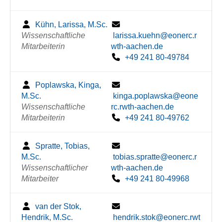
Kühn, Larissa, M.Sc.
Wissenschaftliche
larissa.kuehn@eonerc.r
Mitarbeiterin
wth-aachen.de
+49 241 80-49784
Poplawska, Kinga,
M.Sc.
kinga.poplawska@eone
Wissenschaftliche
rc.rwth-aachen.de
Mitarbeiterin
+49 241 80-49762
Spratte, Tobias,
M.Sc.
tobias.spratte@eonerc.r
Wissenschaftlicher
wth-aachen.de
Mitarbeiter
+49 241 80-49968
van der Stok,
Hendrik, M.Sc.
hendrik.stok@eonerc.rwt