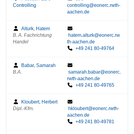
Controlling
controlling@eonerc.rwth-
aachen.de
Alturk, Hatem
B. A. Fachrichtung
hatem.alturk@eonerc.rw
Handel
th-aachen.de
+49 241 80-49764
Babar, Samarah
B.A.
samarah.babar@eonerc.
rwth-aachen.de
+49 241 80-49765
Kloubert, Herbert
Dipl.-Kfm.
hkloubert@eonerc.rwth-
aachen.de
+49 241 80-49781