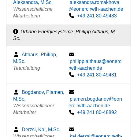
Aleksandra, M.Sc.
aleksandra.romakhova
Wissenschaftliche
@eonerc.rwth-aachen.de
Mitarbeiterin
+49 241 80-49483
Urbane Energiesysteme |Philipp Althaus, M.
Sc.
Althaus, Philipp,
M.Sc.
philipp.althaus@eonerc.
Teamleitung
rwth-aachen.de
+49 241 80-49481
Bogdanov, Plamen,
M.Sc.
plamen.bogdanov@eon
Wissenschaftlicher
erc.rwth-aachen.de
Mitarbeiter
+49 241 80-48892
Derzsi, Kai, M.Sc.
Wissenschaftlicher
kai.derzsi@eonerc.rwth-