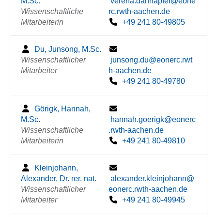
M.Sc.
verena.dannapfel@eone
Wissenschaftliche
rc.rwth-aachen.de
Mitarbeiterin
+49 241 80-49805
Du, Junsong, M.Sc.
Wissenschaftlicher
junsong.du@eonerc.rwt
Mitarbeiter
h-aachen.de
+49 241 80-49780
Görigk, Hannah,
M.Sc.
hannah.goerigk@eonerc
Wissenschaftliche
.rwth-aachen.de
Mitarbeiterin
+49 241 80-49810
Kleinjohann,
Alexander, Dr. rer. nat.
alexander.kleinjohann@
Wissenschaftlicher
eonerc.rwth-aachen.de
Mitarbeiter
+49 241 80-49945