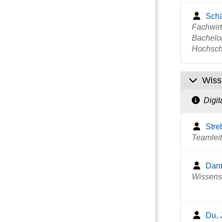
Schä
Fachwir
Bachelor
Hochsch
Wiss
Digit
Streb
Teamlei
Dann
Wissensc
Du, 