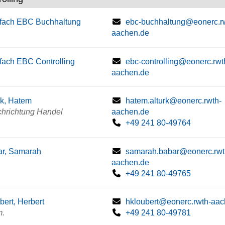
fach EBC Buchhaltung
ebc-buchhaltung@eonerc.r
aachen.de
fach EBC Controlling
ebc-controlling@eonerc.rwt
aachen.de
rk, Hatem
hatem.alturk@eonerc.rwth-
chrichtung Handel
aachen.de
+49 241 80-49764
ar, Samarah
samarah.babar@eonerc.rwt
aachen.de
+49 241 80-49765
bert, Herbert
hkloubert@eonerc.rwth-aac
m.
+49 241 80-49781