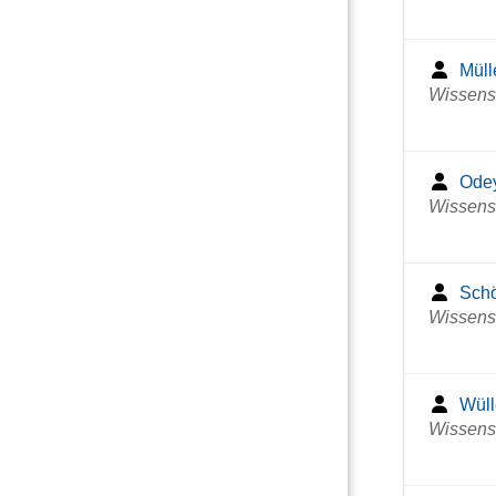
Müll
Wissensc
Odey
Wissensc
Schö
Wissensc
Wüll
Wissensc