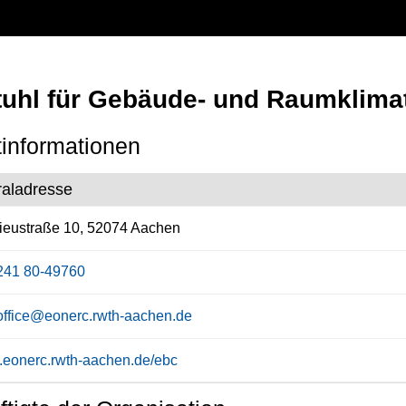
tuhl für Gebäude- und Raumklima
informationen
raladresse
ieustraße 10, 52074 Aachen
241 80-49760
office@eonerc.rwth-aachen.de
eonerc.rwth-aachen.de/ebc