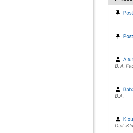
Post
Post
Altu
B. A. Fa
Bab
B.A.
Klou
Dipl.-Kf