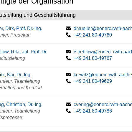
tigte der Organisation
itutsleitung und Geschäftsführung
r, Dirk, Prof. Dr.-Ing.
dmueller@eonerc.rwth-aac
leiter, Prodekan
+49 241 80-49760
low, Rita, apl. Prof. Dr.
rstreblow@eonerc.rwth-aac
nstitutsleitung
+49 241 80-49767
tz, Kai, Dr.-Ing.
krewitz@eonerc.rwth-aache
enieur, Teamleitung
+49 241 80-49629
rhalten und Komfort
ng, Christian, Dr.-Ing.
cvering@eonerc.rwth-aach
enieur, Teamleitung
+49 241 80-49786
isprozesse