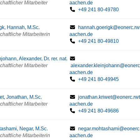
haftlicher Mitarbeiter
aachen.de
+49 241 80-49780
gk, Hannah, M.Sc.
hannah.goerigk@eonerc.rw
haftliche Mitarbeiterin
aachen.de
+49 241 80-49810
njohann, Alexander, Dr. rer. nat.
haftlicher Mitarbeiter
alexander.kleinjohann@eonerc
aachen.de
+49 241 80-49945
et, Jonathan, M.Sc.
jonathan.kriwet@eonerc.rwt
haftlicher Mitarbeiter
aachen.de
+49 241 80-49686
ashami, Negar, M.Sc.
negar.mohtashami@eonerc.
haftliche Mitarbeiterin
aachen.de