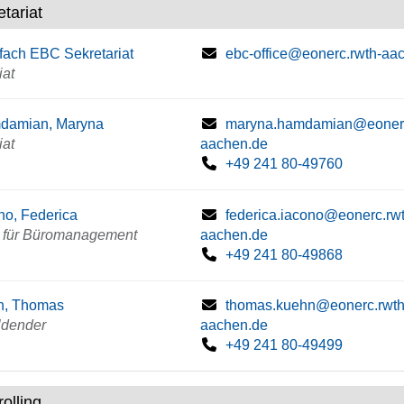
tariat
fach EBC Sekretariat
ebc-office@eonerc.rwth-aa
iat
damian, Maryna
maryna.hamdamian@eonerc
iat
aachen.de
+49 241 80-49760
no, Federica
federica.iacono@eonerc.rwt
u für Büromanagement
aachen.de
+49 241 80-49868
n, Thomas
thomas.kuehn@eonerc.rwth
ldender
aachen.de
+49 241 80-49499
olling