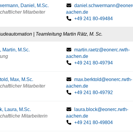
ermann, Daniel, M.Sc.
daniel.schwermann@eonerc
haftlicher Mitarbeiter
aachen.de
+49 241 80-49484
udeautomation | Teamleitung Martin Rätz, M. Sc.
, Martin, M.Sc.
martin.raetz@eonerc.rwth-
tung
aachen.de
+49 241 80-49794
told, Max, M.Sc.
max.berktold@eonerc.rwth-
haftlicher Mitarbeiter
aachen.de
+49 241 80-49792
k, Laura, M.Sc.
laura.block@eonerc.rwth-
haftliche Mitarbeiterin
aachen.de
+49 241 80-49804