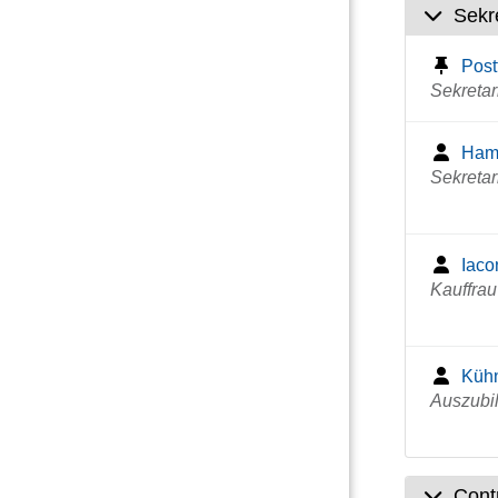
Sekre
Post
Sekretar
Ham
Sekretar
Iaco
Kauffra
Küh
Auszubi
Contr