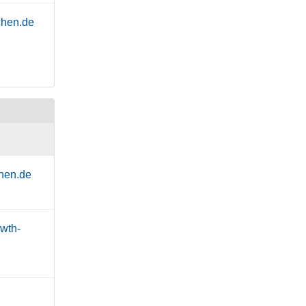
chen.de
hen.de
wth-