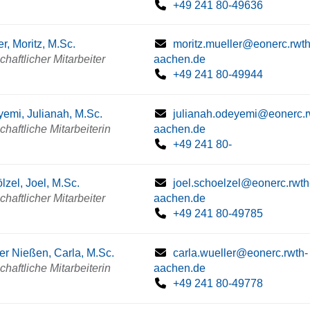
+49 241 80-49636
er, Moritz, M.Sc.
moritz.mueller@eonerc.rwth
haftlicher Mitarbeiter
aachen.de
+49 241 80-49944
emi, Julianah, M.Sc.
julianah.odeyemi@eonerc.r
haftliche Mitarbeiterin
aachen.de
+49 241 80-
lzel, Joel, M.Sc.
joel.schoelzel@eonerc.rwth
haftlicher Mitarbeiter
aachen.de
+49 241 80-49785
er Nießen, Carla, M.Sc.
carla.wueller@eonerc.rwth-
haftliche Mitarbeiterin
aachen.de
+49 241 80-49778