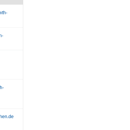
wth-
h-
h-
hen.de