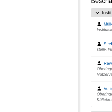
Beschäf
Inst
Mülle
Instituts
Streb
stellv. I
Rewi
Obering
Nutzerve
Veri
Obering
Kältekre