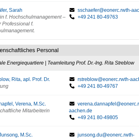
fer, Sarah
sschaefer@eonerc.rwth-aa
tin f. Hochschulmanagement –
+49 241 80-49763
 Professional f.
ulmanagement.
enschaftliches Personal
ale Energiequartiere | Teamleitung Prof. Dr.-Ing. Rita Streblow
low, Rita, apl. Prof. Dr.
rstreblow@eonerc.rwth-aac
tung
+49 241 80-49767
apfel, Verena, M.Sc.
verena.dannapfel@eonerc.r
haftliche Mitarbeiterin
aachen.de
+49 241 80-49805
Junsong, M.Sc.
junsong.du@eonerc.rwth-