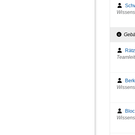
Schw
Wissensc
Gebä
Rätz
Teamlei
Berk
Wissensc
Bloc
Wissensc