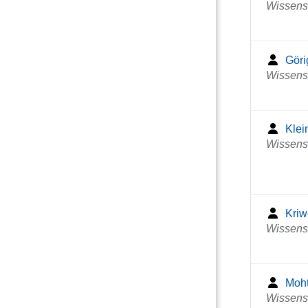
Wissensc
Göri
Wissensc
Klei
Wissensc
Kriw
Wissensc
Moht
Wissensc