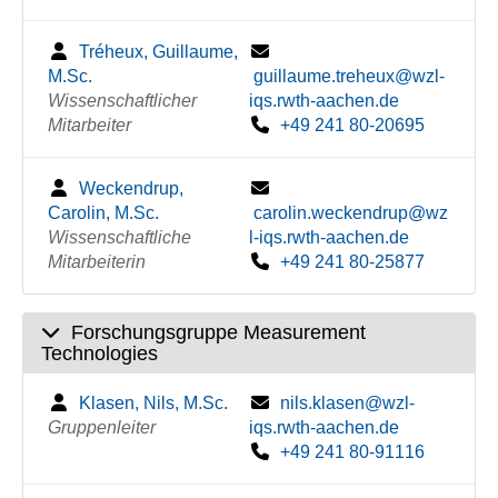
Tréheux, Guillaume,
M.Sc.
guillaume.treheux@wzl-
Wissenschaftlicher
iqs.rwth-aachen.de
Mitarbeiter
+49 241 80-20695
Weckendrup,
Carolin, M.Sc.
carolin.weckendrup@wz
Wissenschaftliche
l-iqs.rwth-aachen.de
Mitarbeiterin
+49 241 80-25877
Forschungsgruppe Measurement
Technologies
Klasen, Nils, M.Sc.
nils.klasen@wzl-
Gruppenleiter
iqs.rwth-aachen.de
+49 241 80-91116