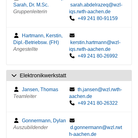
Sarah, Dr. M.Sc.
sarah.abdelrazeq@wzl-
Gruppenleiterin
iqs.rwth-aachen.de
+49 241 80-91159
Hartmann, Kerstin,
Dipl.-Betriebsw. (FH)
kerstin.hartmann@wzl-
Angestellte
iqs.rwth-aachen.de
+49 241 80-26992
Elektronikwerkstatt
Jansen, Thomas
th.jansen@wzl.rwth-
Teamleiter
aachen.de
+49 241 80-26322
Gonnermann, Dylan
Auszubildender
d.gonnermann@wzl.rwt
h-aachen.de