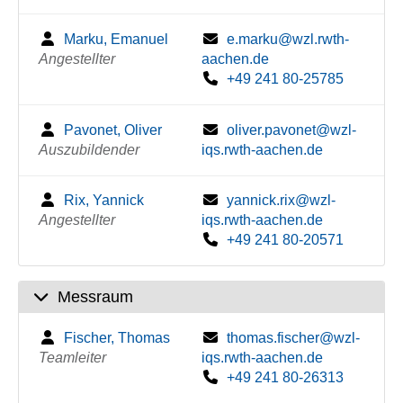
Marku, Emanuel
e.marku@wzl.rwth-
Angestellter
aachen.de
+49 241 80-25785
Pavonet, Oliver
oliver.pavonet@wzl-
Auszubildender
iqs.rwth-aachen.de
Rix, Yannick
yannick.rix@wzl-
Angestellter
iqs.rwth-aachen.de
+49 241 80-20571
Messraum
Fischer, Thomas
thomas.fischer@wzl-
Teamleiter
iqs.rwth-aachen.de
+49 241 80-26313