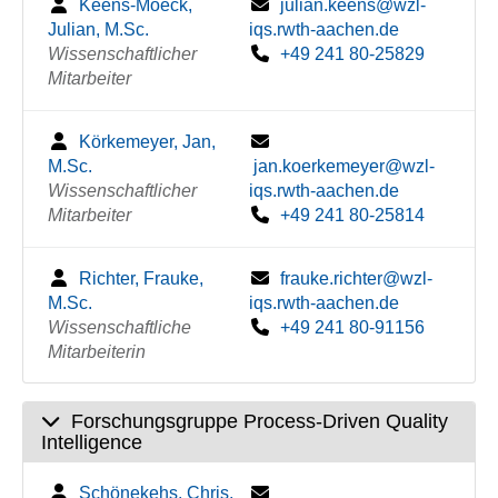
Keens-Moeck,
julian.keens@wzl-
Julian, M.Sc.
iqs.rwth-aachen.de
Wissenschaftlicher
+49 241 80-25829
Mitarbeiter
Körkemeyer, Jan,
M.Sc.
jan.koerkemeyer@wzl-
Wissenschaftlicher
iqs.rwth-aachen.de
Mitarbeiter
+49 241 80-25814
Richter, Frauke,
frauke.richter@wzl-
M.Sc.
iqs.rwth-aachen.de
Wissenschaftliche
+49 241 80-91156
Mitarbeiterin
Forschungsgruppe Process-Driven Quality
Intelligence
Schönekehs, Chris,