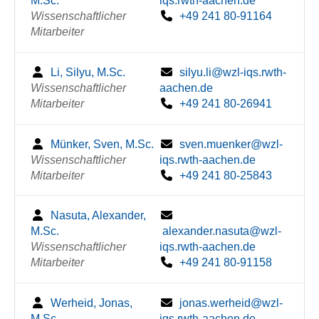
M.Sc.
iqs.rwth-aachen.de
Wissenschaftlicher
+49 241 80-91164
Mitarbeiter
Li, Silyu, M.Sc.
silyu.li@wzl-iqs.rwth-
Wissenschaftlicher
aachen.de
Mitarbeiter
+49 241 80-26941
Münker, Sven, M.Sc.
sven.muenker@wzl-
Wissenschaftlicher
iqs.rwth-aachen.de
Mitarbeiter
+49 241 80-25843
Nasuta, Alexander,
M.Sc.
alexander.nasuta@wzl-
Wissenschaftlicher
iqs.rwth-aachen.de
Mitarbeiter
+49 241 80-91158
Werheid, Jonas,
jonas.werheid@wzl-
M.Sc.
iqs.rwth-aachen.de