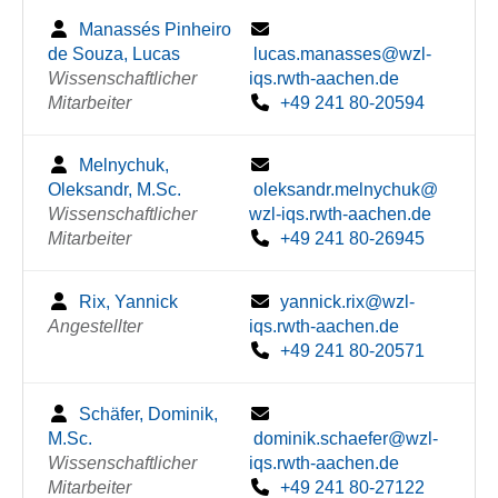
Manassés Pinheiro
de Souza, Lucas
lucas.manasses@wzl-
Wissenschaftlicher
iqs.rwth-aachen.de
Mitarbeiter
+49 241 80-20594
Melnychuk,
Oleksandr, M.Sc.
oleksandr.melnychuk@
Wissenschaftlicher
wzl-iqs.rwth-aachen.de
Mitarbeiter
+49 241 80-26945
Rix, Yannick
yannick.rix@wzl-
Angestellter
iqs.rwth-aachen.de
+49 241 80-20571
Schäfer, Dominik,
M.Sc.
dominik.schaefer@wzl-
Wissenschaftlicher
iqs.rwth-aachen.de
Mitarbeiter
+49 241 80-27122