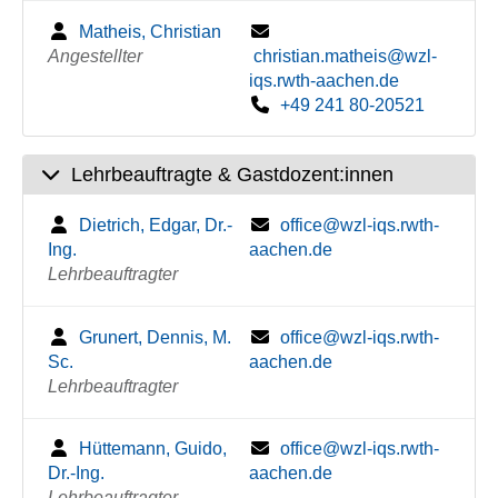
Matheis, Christian
Angestellter
christian.matheis@wzl-
iqs.rwth-aachen.de
+49 241 80-20521
Lehrbeauftragte & Gastdozent:innen
Dietrich, Edgar, Dr.-
office@wzl-iqs.rwth-
Ing.
aachen.de
Lehrbeauftragter
Grunert, Dennis, M.
office@wzl-iqs.rwth-
Sc.
aachen.de
Lehrbeauftragter
Hüttemann, Guido,
office@wzl-iqs.rwth-
Dr.-Ing.
aachen.de
Lehrbeauftragter