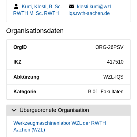
Kurti, Klesti, B. Sc.
klesti.kurti@wzl-
RWTH M. Sc. RWTH
iqs.rwth-aachen.de
Organisationsdaten
OrgID
ORG-26PSV
IKZ
417510
Abkürzung
WZL-IQS
Kategorie
B.01. Fakultäten
Übergeordnete Organisation
Werkzeugmaschinenlabor WZL der RWTH
Aachen (WZL)