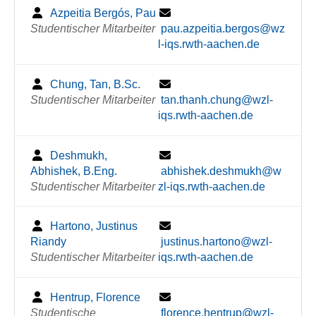
Azpeitia Bergós, Pau
Studentischer Mitarbeiter
pau.azpeitia.bergos@wz
l-iqs.rwth-aachen.de
Chung, Tan, B.Sc.
Studentischer Mitarbeiter
tan.thanh.chung@wzl-
iqs.rwth-aachen.de
Deshmukh,
Abhishek, B.Eng.
abhishek.deshmukh@w
Studentischer Mitarbeiter
zl-iqs.rwth-aachen.de
Hartono, Justinus
Riandy
justinus.hartono@wzl-
Studentischer Mitarbeiter
iqs.rwth-aachen.de
Hentrup, Florence
Studentische
florence.hentrup@wzl-