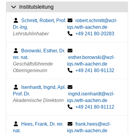
Institutsleitung
Schmitt, Robert, Prof.
robert.schmitt@wzl-
Dr.-Ing.
iqs.rwth-aachen.de
Lehrstuhlinhaber
+49 241 80-20283
Borowski, Esther, Dr.
rer. nat.
esther.borowski@wzl-
Geschäftsführende
iqs.rwth-aachen.de
Oberingenieurin
+49 241 80-91132
Isenhardt, Ingrid, Apl.
Prof. Dr.
ingrid.isenhardt@wzl-
Akademische Direktorin
iqs.rwth-aachen.de
+49 241 80-91112
Hees, Frank, Dr. rer.
frank.hees@wzl-
nat.
iqs.rwth-aachen.de