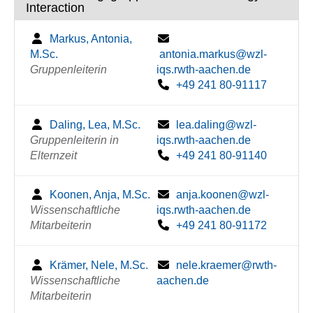
Interaction
Markus, Antonia,
M.Sc.
antonia.markus@wzl-
Gruppenleiterin
iqs.rwth-aachen.de
+49 241 80-91117
Daling, Lea, M.Sc.
lea.daling@wzl-
Gruppenleiterin in
iqs.rwth-aachen.de
Elternzeit
+49 241 80-91140
Koonen, Anja, M.Sc.
anja.koonen@wzl-
Wissenschaftliche
iqs.rwth-aachen.de
Mitarbeiterin
+49 241 80-91172
Krämer, Nele, M.Sc.
nele.kraemer@rwth-
Wissenschaftliche
aachen.de
Mitarbeiterin