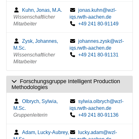
Kuhn, Jonas, M.A.
jonas.kuhn@wzl-
Wissenschaftlicher
iqs.rwth-aachen.de
Mitarbeiter
+49 241 80-91149
Zysk, Johannes,
johannes.zysk@wzl-
M.Sc.
iqs.rwth-aachen.de
Wissenschaftlicher
+49 241 80-91131
Mitarbeiter
Forschungsgruppe Intelligent Production
Methodologies
Olbrych, Sylwia,
sylwia.olbrych@wzl-
M.Sc.
iqs.rwth-aachen.de
Gruppenleiterin
+49 241 80-91136
Adam, Lucky-Aubrey,
lucky.adam@wzl-