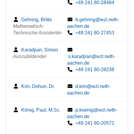
+49 241 80-28484
Gehring, Britta
b.gehring@wzl.rwth-
Mathematisch-
aachen.de
Technische Assistentin
+49 241 80-27453
Karadjian, Simon
Auszubildender
s.karadjian@wzl.rwth-
aachen.de
+49 241 80-28238
Kim, Dohun, Dr.
d.kim@wzl.rwth-
aachen.de
König, Paul, M.Sc.
p.koenig@wzl.rwth-
aachen.de
+49 241 80-20572