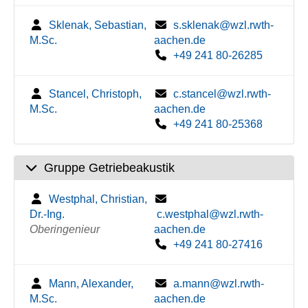
Sklenak, Sebastian,
s.sklenak@wzl.rwth-
M.Sc.
aachen.de
+49 241 80-26285
Stancel, Christoph,
c.stancel@wzl.rwth-
M.Sc.
aachen.de
+49 241 80-25368
Gruppe Getriebeakustik
Westphal, Christian,
Dr.-Ing.
c.westphal@wzl.rwth-
Oberingenieur
aachen.de
+49 241 80-27416
Mann, Alexander,
a.mann@wzl.rwth-
M.Sc.
aachen.de