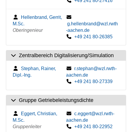
+49 241 80-27416
Hellenbrand, Gerrit,
M.Sc.
g.hellenbrand@wzl.rwth
Oberingenieur
-aachen.de
+49 241 80-26385
Zentralbereich Digitalisierung/Simulation
Stephan, Rainer,
r.stephan@wzl.rwth-
Dipl.-Ing.
aachen.de
+49 241 80-27339
Gruppe Getriebeleistungsdichte
Eggert, Christian,
c.eggert@wzl.rwth-
M.Sc.
aachen.de
Gruppenleiter
+49 241 80-22952