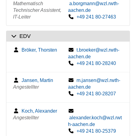
Mathematisch
a.borgmann@wzl.rwth-
Technischer Assistent,
aachen.de
IT-Leiter
+49 241 80-27463
EDV
Bröker, Thorsten
t.broeker@wzl.rwth-
aachen.de
+49 241 80-28240
Jansen, Martin
m.jansen@wzl.rwth-
Angestellter
aachen.de
+49 241 80-28207
Koch, Alexander
Angestellter
alexander.koch@wzl.rwt
h-aachen.de
+49 241 80-25379