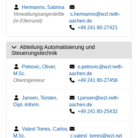
Hermanns, Sabrina
Verwaltungsangestellte
s.hermanns@wzl.rwth-
(in Elternzeit)
aachen.de
+49 241 80-27421
Abteilung Automatisierung und
Steuerungstechnik
Petrovic, Oliver,
o.petrovic@wzl.rwth-
M.Sc.
aachen.de
Oberingenieur
+49 241 80-27456
Jansen, Torsten,
t.jansen@wzl.rwth-
Dipl.-Inform.
aachen.de
+49 241 80-25432
Valest Torres, Carlos,
M.Sc.
c.valest_torres@wzl.rwt