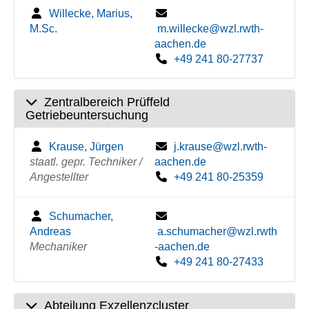
Willecke, Marius,
M.Sc.
m.willecke@wzl.rwth-
aachen.de
+49 241 80-27737
Zentralbereich Prüffeld
Getriebeuntersuchung
Krause, Jürgen
j.krause@wzl.rwth-
staatl. gepr. Techniker /
aachen.de
Angestellter
+49 241 80-25359
Schumacher,
Andreas
a.schumacher@wzl.rwth
Mechaniker
-aachen.de
+49 241 80-27433
Abteilung Exzellenzcluster