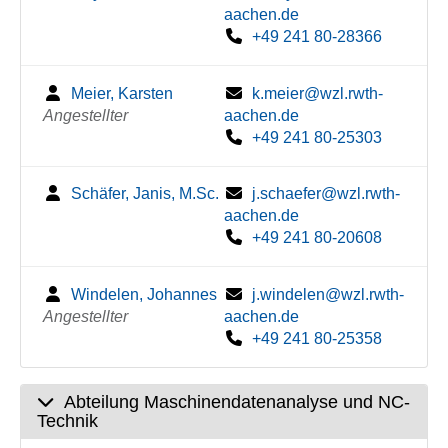
aachen.de
+49 241 80-28366
Meier, Karsten
k.meier@wzl.rwth-
Angestellter
aachen.de
+49 241 80-25303
Schäfer, Janis, M.Sc.
j.schaefer@wzl.rwth-
aachen.de
+49 241 80-20608
Windelen, Johannes
j.windelen@wzl.rwth-
Angestellter
aachen.de
+49 241 80-25358
Abteilung Maschinendatenanalyse und NC-
Technik