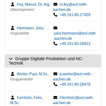
Fey, Marcel, Dr.-Ing.
m.fey@wzl.rwth-
Oberingenieur
aachen.de
+49 241 80-27409
Herrmann, Julia
Angestellte
julia.herrmann@wzl.rwth
-aachen.de
+49 241 80-26813
Gruppe Digitale Produktion und NC-
Technik
Weiler, Paul, M.Sc.
p.weiler@wzl.rwth-
Gruppenleiter
aachen.de
+49 241 80-28478
Fernholz, Felix,
f.fernholz@wzl.rwth-
M.Sc.
aachen.de