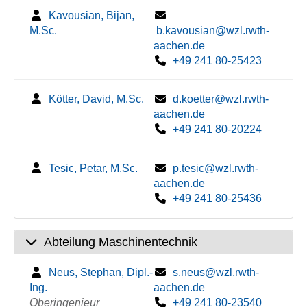
Kavousian, Bijan,
M.Sc.
b.kavousian@wzl.rwth-
aachen.de
+49 241 80-25423
Kötter, David, M.Sc.
d.koetter@wzl.rwth-
aachen.de
+49 241 80-20224
Tesic, Petar, M.Sc.
p.tesic@wzl.rwth-
aachen.de
+49 241 80-25436
Abteilung Maschinentechnik
Neus, Stephan, Dipl.-
s.neus@wzl.rwth-
Ing.
aachen.de
Oberingenieur
+49 241 80-23540