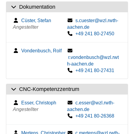
Dokumentation
Cüster, Stefan
s.cuester@wzl.rwth-
Angestellter
aachen.de
+49 241 80-27450
Vondenbusch, Rolf
r.vondenbusch@wzl.rwt
h-aachen.de
+49 241 80-27431
CNC-Kompetenzzentrum
Esser, Christoph
c.esser@wzl.rwth-
Angestellter
aachen.de
+49 241 80-26368
Mertens, Christopher
c.mertens@wzl.rwth-