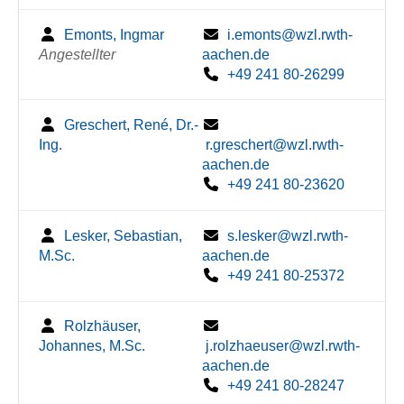
Emonts, Ingmar
i.emonts@wzl.rwth-
Angestellter
aachen.de
+49 241 80-26299
Greschert, René, Dr.-
Ing.
r.greschert@wzl.rwth-
aachen.de
+49 241 80-23620
Lesker, Sebastian,
s.lesker@wzl.rwth-
M.Sc.
aachen.de
+49 241 80-25372
Rolzhäuser,
Johannes, M.Sc.
j.rolzhaeuser@wzl.rwth-
aachen.de
+49 241 80-28247