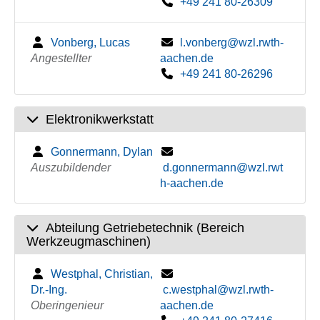
+49 241 80-26309
Vonberg, Lucas
l.vonberg@wzl.rwth-
Angestellter
aachen.de
+49 241 80-26296
Elektronikwerkstatt
Gonnermann, Dylan
Auszubildender
d.gonnermann@wzl.rwt
h-aachen.de
Abteilung Getriebetechnik (Bereich
Werkzeugmaschinen)
Westphal, Christian,
Dr.-Ing.
c.westphal@wzl.rwth-
Oberingenieur
aachen.de