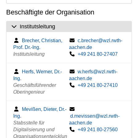
Beschäftigte der Organisation
Institutsleitung
Brecher, Christian,
c.brecher@wzl.rwth-
Prof. Dr.-Ing.
aachen.de
Institutsleitung
+49 241 80-27407
Herfs, Werner, Dr.-
w.herfs@wzl.rwth-
Ing.
aachen.de
Geschäftsführender
+49 241 80-27410
Oberingenieur
Mevißen, Dieter, Dr.-
Ing.
d.mevissen@wzl.rwth-
Stabsstelle für
aachen.de
Digitalisierung und
+49 241 80-27560
Organisationsentwicklun