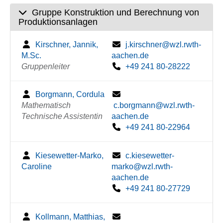
Gruppe Konstruktion und Berechnung von
Produktionsanlagen
Kirschner, Jannik,
j.kirschner@wzl.rwth-
M.Sc.
aachen.de
Gruppenleiter
+49 241 80-28222
Borgmann, Cordula
Mathematisch
c.borgmann@wzl.rwth-
Technische Assistentin
aachen.de
+49 241 80-22964
Kiesewetter-Marko,
c.kiesewetter-
Caroline
marko@wzl.rwth-
aachen.de
+49 241 80-27729
Kollmann, Matthias,