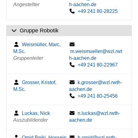
Angestellter
h-aachen.de
+49 241 80-28225
Gruppe Robotik
Weismüller, Marc,
M.Sc.
m.weismueller@wzl.rwt
Gruppenleiter
h-aachen.de
+49 241 80-22967
Grosser, Kristof,
k.grosser@wzl.rwth-
M.Sc.
aachen.de
+49 241 80-25456
Luckas, Nick
n.luckas@wzl.rwth-
Auszubildender
aachen.de
Omid Beiki, Hossein,
h.omid@wzl.rwth-