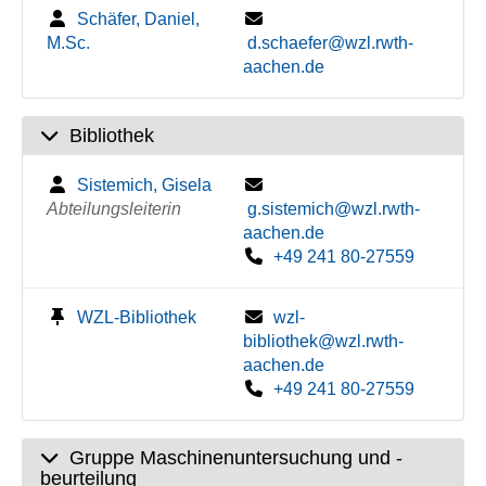
Schäfer, Daniel,
M.Sc.
d.schaefer@wzl.rwth-
aachen.de
Bibliothek
Sistemich, Gisela
Abteilungsleiterin
g.sistemich@wzl.rwth-
aachen.de
+49 241 80-27559
WZL-Bibliothek
wzl-
bibliothek@wzl.rwth-
aachen.de
+49 241 80-27559
Gruppe Maschinenuntersuchung und -
beurteilung