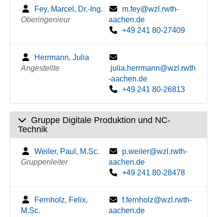
Fey, Marcel, Dr.-Ing.
m.fey@wzl.rwth-
Oberingenieur
aachen.de
+49 241 80-27409
Herrmann, Julia
Angestellte
julia.herrmann@wzl.rwth
-aachen.de
+49 241 80-26813
Gruppe Digitale Produktion und NC-
Technik
Weiler, Paul, M.Sc.
p.weiler@wzl.rwth-
Gruppenleiter
aachen.de
+49 241 80-28478
Fernholz, Felix,
f.fernholz@wzl.rwth-
M.Sc.
aachen.de