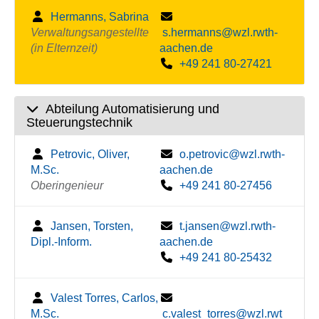
Hermanns, Sabrina
Verwaltungsangestellte
s.hermanns@wzl.rwth-
(in Elternzeit)
aachen.de
+49 241 80-27421
Abteilung Automatisierung und
Steuerungstechnik
Petrovic, Oliver,
o.petrovic@wzl.rwth-
M.Sc.
aachen.de
Oberingenieur
+49 241 80-27456
Jansen, Torsten,
t.jansen@wzl.rwth-
Dipl.-Inform.
aachen.de
+49 241 80-25432
Valest Torres, Carlos,
M.Sc.
c.valest_torres@wzl.rwt