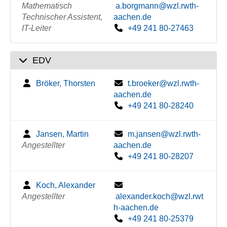
Mathematisch
a.borgmann@wzl.rwth-
Technischer Assistent,
aachen.de
IT-Leiter
+49 241 80-27463
EDV
Bröker, Thorsten
t.broeker@wzl.rwth-
aachen.de
+49 241 80-28240
Jansen, Martin
m.jansen@wzl.rwth-
Angestellter
aachen.de
+49 241 80-28207
Koch, Alexander
Angestellter
alexander.koch@wzl.rwt
h-aachen.de
+49 241 80-25379