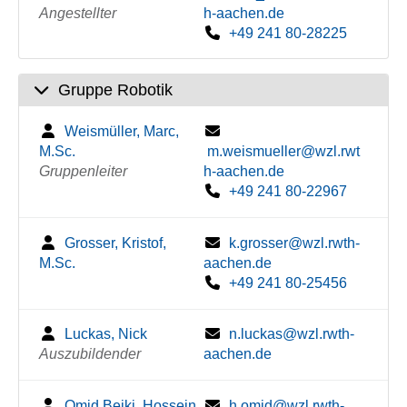
Angestellter
h-aachen.de
+49 241 80-28225
Gruppe Robotik
Weismüller, Marc,
M.Sc.
m.weismueller@wzl.rwt
Gruppenleiter
h-aachen.de
+49 241 80-22967
Grosser, Kristof,
k.grosser@wzl.rwth-
M.Sc.
aachen.de
+49 241 80-25456
Luckas, Nick
n.luckas@wzl.rwth-
Auszubildender
aachen.de
Omid Beiki, Hossein,
h.omid@wzl.rwth-