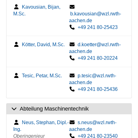
Kavousian, Bijan,
M.Sc.
b.kavousian@wzl.rwth-
aachen.de
+49 241 80-25423
Kötter, David, M.Sc.
d.koetter@wzl.rwth-
aachen.de
+49 241 80-20224
Tesic, Petar, M.Sc.
p.tesic@wzl.rwth-
aachen.de
+49 241 80-25436
Abteilung Maschinentechnik
Neus, Stephan, Dipl.-
s.neus@wzl.rwth-
Ing.
aachen.de
Oberingenieur
+49 241 80-23540