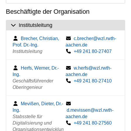
Beschäftigte der Organisation
Institutsleitung
Brecher, Christian,
c.brecher@wzl.rwth-
Prof. Dr.-Ing.
aachen.de
Institutsleitung
+49 241 80-27407
Herfs, Werner, Dr.-
w.herfs@wzl.rwth-
Ing.
aachen.de
Geschäftsführender
+49 241 80-27410
Oberingenieur
Mevißen, Dieter, Dr.-
Ing.
d.mevissen@wzl.rwth-
Stabsstelle für
aachen.de
Digitalisierung und
+49 241 80-27560
Organisationsentwicklun