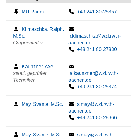
MU Raum
+49 241 80-25357
Klimaschka, Ralph,
M.Sc.
r.klimaschka@wzl.rwth-
Gruppenleiter
aachen.de
+49 241 80-27930
Kaunzner, Axel
staatl. geprüfter
a.kaunzner@wzl.rwth-
Techniker
aachen.de
+49 241 80-25374
May, Svante, M.Sc.
s.may@wzl.rwth-
aachen.de
+49 241 80-28366
May, Svante, M.Sc.
s.may@wzl.rwth-