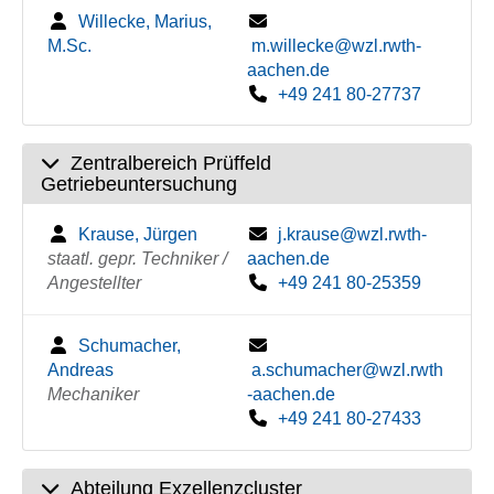
Willecke, Marius,
M.Sc.
m.willecke@wzl.rwth-
aachen.de
+49 241 80-27737
Zentralbereich Prüffeld
Getriebeuntersuchung
Krause, Jürgen
j.krause@wzl.rwth-
staatl. gepr. Techniker /
aachen.de
Angestellter
+49 241 80-25359
Schumacher,
Andreas
a.schumacher@wzl.rwth
Mechaniker
-aachen.de
+49 241 80-27433
Abteilung Exzellenzcluster