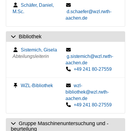
Schäfer, Daniel,
M.Sc.
d.schaefer@wzl.rwth-
aachen.de
Bibliothek
Sistemich, Gisela
Abteilungsleiterin
g.sistemich@wzl.rwth-
aachen.de
+49 241 80-27559
WZL-Bibliothek
wzl-
bibliothek@wzl.rwth-
aachen.de
+49 241 80-27559
Gruppe Maschinenuntersuchung und -
beurteilung