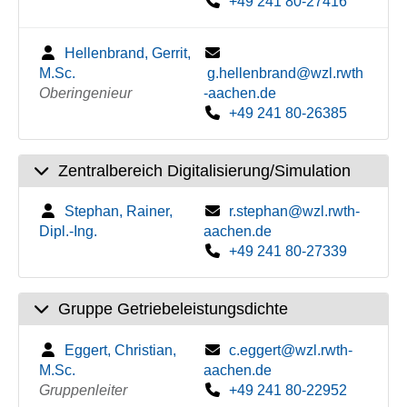
+49 241 80-27416
Hellenbrand, Gerrit,
M.Sc.
g.hellenbrand@wzl.rwth
Oberingenieur
-aachen.de
+49 241 80-26385
Zentralbereich Digitalisierung/Simulation
Stephan, Rainer,
r.stephan@wzl.rwth-
Dipl.-Ing.
aachen.de
+49 241 80-27339
Gruppe Getriebeleistungsdichte
Eggert, Christian,
c.eggert@wzl.rwth-
M.Sc.
aachen.de
Gruppenleiter
+49 241 80-22952