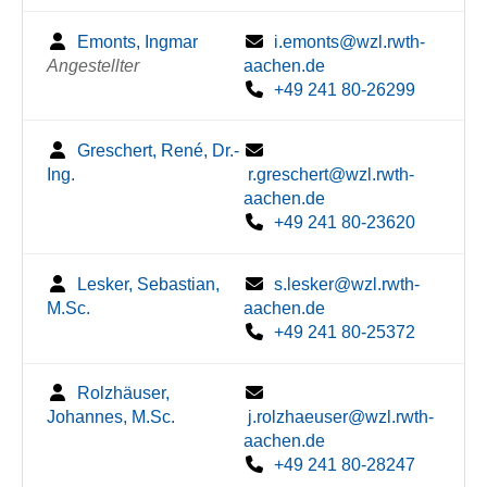
Emonts, Ingmar
i.emonts@wzl.rwth-
Angestellter
aachen.de
+49 241 80-26299
Greschert, René, Dr.-
Ing.
r.greschert@wzl.rwth-
aachen.de
+49 241 80-23620
Lesker, Sebastian,
s.lesker@wzl.rwth-
M.Sc.
aachen.de
+49 241 80-25372
Rolzhäuser,
Johannes, M.Sc.
j.rolzhaeuser@wzl.rwth-
aachen.de
+49 241 80-28247