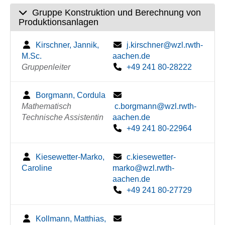
Gruppe Konstruktion und Berechnung von
Produktionsanlagen
Kirschner, Jannik,
j.kirschner@wzl.rwth-
M.Sc.
aachen.de
Gruppenleiter
+49 241 80-28222
Borgmann, Cordula
Mathematisch
c.borgmann@wzl.rwth-
Technische Assistentin
aachen.de
+49 241 80-22964
Kiesewetter-Marko,
c.kiesewetter-
Caroline
marko@wzl.rwth-
aachen.de
+49 241 80-27729
Kollmann, Matthias,