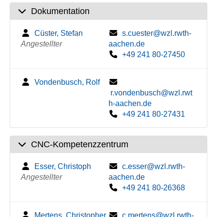
Dokumentation
Cüster, Stefan
s.cuester@wzl.rwth-
Angestellter
aachen.de
+49 241 80-27450
Vondenbusch, Rolf
r.vondenbusch@wzl.rwt
h-aachen.de
+49 241 80-27431
CNC-Kompetenzzentrum
Esser, Christoph
c.esser@wzl.rwth-
Angestellter
aachen.de
+49 241 80-26368
Mertens, Christopher
c.mertens@wzl.rwth-