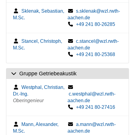
Sklenak, Sebastian,
s.sklenak@wzl.rwth-
M.Sc.
aachen.de
+49 241 80-26285
Stancel, Christoph,
c.stancel@wzl.rwth-
M.Sc.
aachen.de
+49 241 80-25368
Gruppe Getriebeakustik
Westphal, Christian,
Dr.-Ing.
c.westphal@wzl.rwth-
Oberingenieur
aachen.de
+49 241 80-27416
Mann, Alexander,
a.mann@wzl.rwth-
M.Sc.
aachen.de