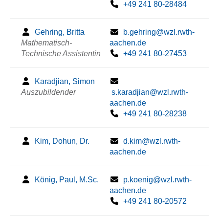
+49 241 80-28484
Gehring, Britta
b.gehring@wzl.rwth-
Mathematisch-
aachen.de
Technische Assistentin
+49 241 80-27453
Karadjian, Simon
Auszubildender
s.karadjian@wzl.rwth-
aachen.de
+49 241 80-28238
Kim, Dohun, Dr.
d.kim@wzl.rwth-
aachen.de
König, Paul, M.Sc.
p.koenig@wzl.rwth-
aachen.de
+49 241 80-20572