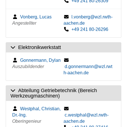
+49 241 80-26309
Vonberg, Lucas
l.vonberg@wzl.rwth-
Angestellter
aachen.de
+49 241 80-26296
Elektronikwerkstatt
Gonnermann, Dylan
Auszubildender
d.gonnermann@wzl.rwt
h-aachen.de
Abteilung Getriebetechnik (Bereich
Werkzeugmaschinen)
Westphal, Christian,
Dr.-Ing.
c.westphal@wzl.rwth-
Oberingenieur
aachen.de