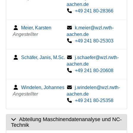
aachen.de
+49 241 80-28366
Meier, Karsten
k.meier@wzl.rwth-
Angestellter
aachen.de
+49 241 80-25303
Schäfer, Janis, M.Sc.
j.schaefer@wzl.rwth-
aachen.de
+49 241 80-20608
Windelen, Johannes
j.windelen@wzl.rwth-
Angestellter
aachen.de
+49 241 80-25358
Abteilung Maschinendatenanalyse und NC-
Technik