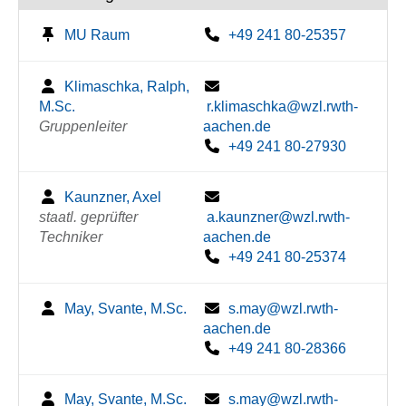
MU Raum
+49 241 80-25357
Klimaschka, Ralph,
M.Sc.
r.klimaschka@wzl.rwth-
Gruppenleiter
aachen.de
+49 241 80-27930
Kaunzner, Axel
staatl. geprüfter
a.kaunzner@wzl.rwth-
Techniker
aachen.de
+49 241 80-25374
May, Svante, M.Sc.
s.may@wzl.rwth-
aachen.de
+49 241 80-28366
May, Svante, M.Sc.
s.may@wzl.rwth-