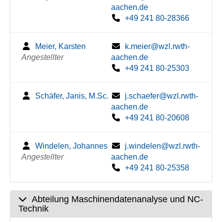
aachen.de
+49 241 80-28366
Meier, Karsten
k.meier@wzl.rwth-
Angestellter
aachen.de
+49 241 80-25303
Schäfer, Janis, M.Sc.
j.schaefer@wzl.rwth-
aachen.de
+49 241 80-20608
Windelen, Johannes
j.windelen@wzl.rwth-
Angestellter
aachen.de
+49 241 80-25358
Abteilung Maschinendatenanalyse und NC-
Technik