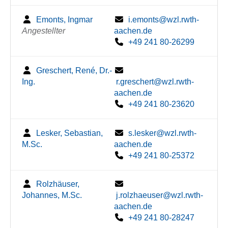
Emonts, Ingmar
i.emonts@wzl.rwth-
Angestellter
aachen.de
+49 241 80-26299
Greschert, René, Dr.-
Ing.
r.greschert@wzl.rwth-
aachen.de
+49 241 80-23620
Lesker, Sebastian,
s.lesker@wzl.rwth-
M.Sc.
aachen.de
+49 241 80-25372
Rolzhäuser,
Johannes, M.Sc.
j.rolzhaeuser@wzl.rwth-
aachen.de
+49 241 80-28247