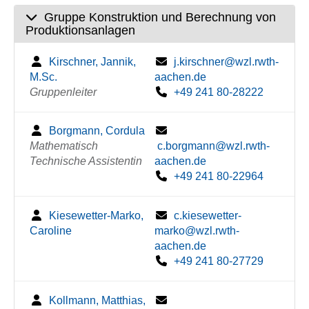
Gruppe Konstruktion und Berechnung von
Produktionsanlagen
Kirschner, Jannik,
j.kirschner@wzl.rwth-
M.Sc.
aachen.de
Gruppenleiter
+49 241 80-28222
Borgmann, Cordula
Mathematisch
c.borgmann@wzl.rwth-
Technische Assistentin
aachen.de
+49 241 80-22964
Kiesewetter-Marko,
c.kiesewetter-
Caroline
marko@wzl.rwth-
aachen.de
+49 241 80-27729
Kollmann, Matthias,