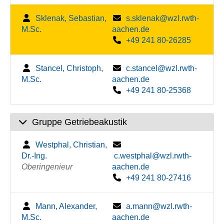
Sklenak, Sebastian,
s.sklenak@wzl.rwth-
M.Sc.
aachen.de
+49 241 80-26285
Stancel, Christoph,
c.stancel@wzl.rwth-
M.Sc.
aachen.de
+49 241 80-25368
Gruppe Getriebeakustik
Westphal, Christian,
Dr.-Ing.
c.westphal@wzl.rwth-
Oberingenieur
aachen.de
+49 241 80-27416
Mann, Alexander,
a.mann@wzl.rwth-
M.Sc.
aachen.de