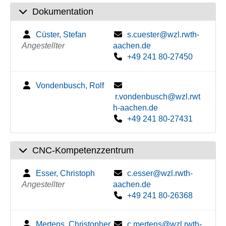
Dokumentation
Cüster, Stefan
s.cuester@wzl.rwth-
Angestellter
aachen.de
+49 241 80-27450
Vondenbusch, Rolf
r.vondenbusch@wzl.rwt
h-aachen.de
+49 241 80-27431
CNC-Kompetenzzentrum
Esser, Christoph
c.esser@wzl.rwth-
Angestellter
aachen.de
+49 241 80-26368
Mertens, Christopher
c.mertens@wzl.rwth-