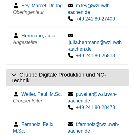
Fey, Marcel, Dr.-Ing.
m.fey@wzl.rwth-
Oberingenieur
aachen.de
+49 241 80-27409
Herrmann, Julia
Angestellte
julia.herrmann@wzl.rwth
-aachen.de
+49 241 80-26813
Gruppe Digitale Produktion und NC-
Technik
Weiler, Paul, M.Sc.
p.weiler@wzl.rwth-
Gruppenleiter
aachen.de
+49 241 80-28478
Fernholz, Felix,
f.fernholz@wzl.rwth-
M.Sc.
aachen.de