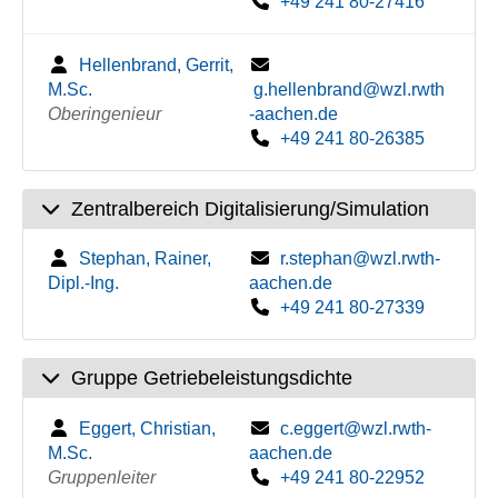
+49 241 80-27416
Hellenbrand, Gerrit,
M.Sc.
g.hellenbrand@wzl.rwth
Oberingenieur
-aachen.de
+49 241 80-26385
Zentralbereich Digitalisierung/Simulation
Stephan, Rainer,
r.stephan@wzl.rwth-
Dipl.-Ing.
aachen.de
+49 241 80-27339
Gruppe Getriebeleistungsdichte
Eggert, Christian,
c.eggert@wzl.rwth-
M.Sc.
aachen.de
Gruppenleiter
+49 241 80-22952