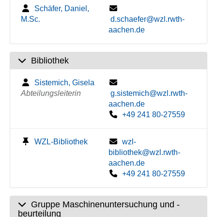
Schäfer, Daniel,
M.Sc.
d.schaefer@wzl.rwth-
aachen.de
Bibliothek
Sistemich, Gisela
Abteilungsleiterin
g.sistemich@wzl.rwth-
aachen.de
+49 241 80-27559
WZL-Bibliothek
wzl-
bibliothek@wzl.rwth-
aachen.de
+49 241 80-27559
Gruppe Maschinenuntersuchung und -
beurteilung