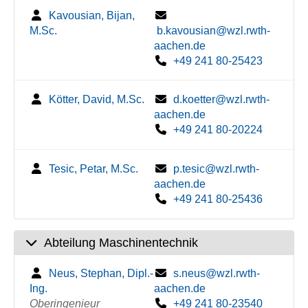
Kavousian, Bijan,
M.Sc.
b.kavousian@wzl.rwth-
aachen.de
+49 241 80-25423
Kötter, David, M.Sc.
d.koetter@wzl.rwth-
aachen.de
+49 241 80-20224
Tesic, Petar, M.Sc.
p.tesic@wzl.rwth-
aachen.de
+49 241 80-25436
Abteilung Maschinentechnik
Neus, Stephan, Dipl.-
s.neus@wzl.rwth-
Ing.
aachen.de
Oberingenieur
+49 241 80-23540