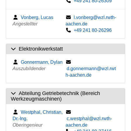
+49 241 80-26309
Vonberg, Lucas
l.vonberg@wzl.rwth-
Angestellter
aachen.de
+49 241 80-26296
Elektronikwerkstatt
Gonnermann, Dylan
Auszubildender
d.gonnermann@wzl.rwt
h-aachen.de
Abteilung Getriebetechnik (Bereich
Werkzeugmaschinen)
Westphal, Christian,
Dr.-Ing.
c.westphal@wzl.rwth-
Oberingenieur
aachen.de