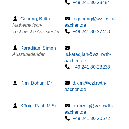
+49 241 80-28484
Gehring, Britta
b.gehring@wzl.rwth-
Mathematisch-
aachen.de
Technische Assistentin
+49 241 80-27453
Karadjian, Simon
Auszubildender
s.karadjian@wzl.rwth-
aachen.de
+49 241 80-28238
Kim, Dohun, Dr.
d.kim@wzl.rwth-
aachen.de
König, Paul, M.Sc.
p.koenig@wzl.rwth-
aachen.de
+49 241 80-20572