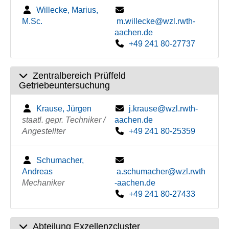
Willecke, Marius,
M.Sc.
m.willecke@wzl.rwth-
aachen.de
+49 241 80-27737
Zentralbereich Prüffeld
Getriebeuntersuchung
Krause, Jürgen
j.krause@wzl.rwth-
staatl. gepr. Techniker /
aachen.de
Angestellter
+49 241 80-25359
Schumacher,
Andreas
a.schumacher@wzl.rwth
Mechaniker
-aachen.de
+49 241 80-27433
Abteilung Exzellenzcluster