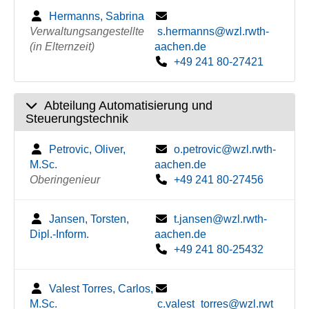
Hermanns, Sabrina
Verwaltungsangestellte
s.hermanns@wzl.rwth-
(in Elternzeit)
aachen.de
+49 241 80-27421
Abteilung Automatisierung und
Steuerungstechnik
Petrovic, Oliver,
o.petrovic@wzl.rwth-
M.Sc.
aachen.de
Oberingenieur
+49 241 80-27456
Jansen, Torsten,
t.jansen@wzl.rwth-
Dipl.-Inform.
aachen.de
+49 241 80-25432
Valest Torres, Carlos,
M.Sc.
c.valest_torres@wzl.rwt