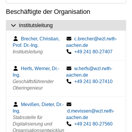
Beschäftigte der Organisation
Institutsleitung
Brecher, Christian,
c.brecher@wzl.rwth-
Prof. Dr.-Ing.
aachen.de
Institutsleitung
+49 241 80-27407
Herfs, Werner, Dr.-
w.herfs@wzl.rwth-
Ing.
aachen.de
Geschäftsführender
+49 241 80-27410
Oberingenieur
Mevißen, Dieter, Dr.-
Ing.
d.mevissen@wzl.rwth-
Stabsstelle für
aachen.de
Digitalisierung und
+49 241 80-27560
Organisationsentwicklun