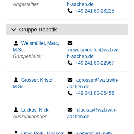
Angestellter
h-aachen.de
+49 241 80-28225
Gruppe Robotik
Weismüller, Marc,
M.Sc.
m.weismueller@wzl.rwt
Gruppenleiter
h-aachen.de
+49 241 80-22967
Grosser, Kristof,
k.grosser@wzl.rwth-
M.Sc.
aachen.de
+49 241 80-25456
Luckas, Nick
n.luckas@wzl.rwth-
Auszubildender
aachen.de
Omid Beiki, Hossein,
h.omid@wzl.rwth-