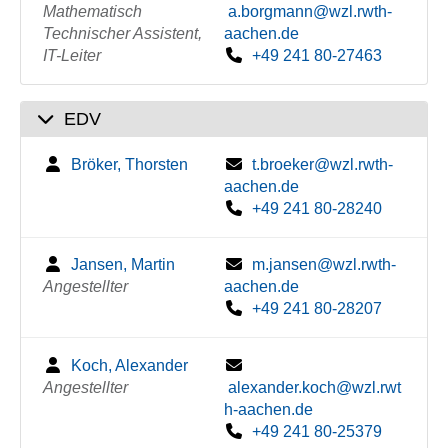
Mathematisch
a.borgmann@wzl.rwth-
Technischer Assistent,
aachen.de
IT-Leiter
+49 241 80-27463
EDV
Bröker, Thorsten
t.broeker@wzl.rwth-
aachen.de
+49 241 80-28240
Jansen, Martin
m.jansen@wzl.rwth-
Angestellter
aachen.de
+49 241 80-28207
Koch, Alexander
Angestellter
alexander.koch@wzl.rwt
h-aachen.de
+49 241 80-25379