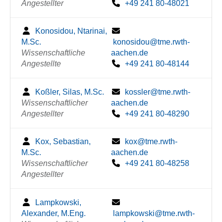
Angestellter
+49 241 80-48021
Konosidou, Ntarinai,
M.Sc.
konosidou@tme.rwth-
Wissenschaftliche
aachen.de
Angestellte
+49 241 80-48144
Koßler, Silas, M.Sc.
kossler@tme.rwth-
Wissenschaftlicher
aachen.de
Angestellter
+49 241 80-48290
Kox, Sebastian,
kox@tme.rwth-
M.Sc.
aachen.de
Wissenschaftlicher
+49 241 80-48258
Angestellter
Lampkowski,
Alexander, M.Eng.
lampkowski@tme.rwth-