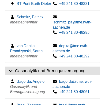
BT Porti Barth Dieter
+49 241 80-48331
Schmitz, Patrick
Inbetriebnehmer
schmitz_pa@tme.rwth-
aachen.de
+49 241 80-48295
von Depka
depka@tme.rwth-
Prondzynski, Sarah
aachen.de
Inbetriebnehmer
+49 241 80-48292
Gasanalytik und Brenngasversorgung
Bagorda, Angelo
bagorda@tme.rwth-
Gasanalytik und
aachen.de
Brenngasversorgung
+49 241 80-48061