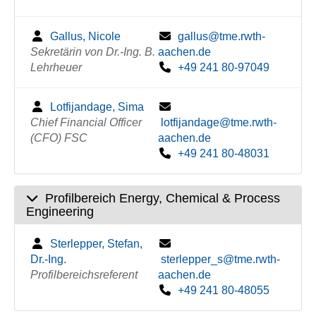
Gallus, Nicole
gallus@tme.rwth-
Sekretärin von Dr.-Ing. B.
aachen.de
Lehrheuer
+49 241 80-97049
Lotfijandage, Sima
Chief Financial Officer
lotfijandage@tme.rwth-
(CFO) FSC
aachen.de
+49 241 80-48031
Profilbereich Energy, Chemical & Process
Engineering
Sterlepper, Stefan,
Dr.-Ing.
sterlepper_s@tme.rwth-
Profilbereichsreferent
aachen.de
+49 241 80-48055