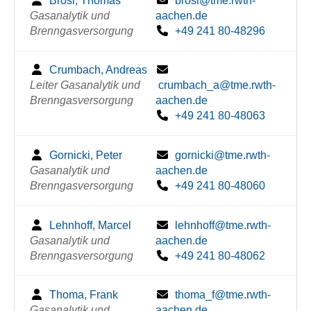
Brosi, Thomas
brosi@tme.rwth-
Gasanalytik und
aachen.de
Brenngasversorgung
+49 241 80-48296
Crumbach, Andreas
Leiter Gasanalytik und
crumbach_a@tme.rwth-
Brenngasversorgung
aachen.de
+49 241 80-48063
Gornicki, Peter
gornicki@tme.rwth-
Gasanalytik und
aachen.de
Brenngasversorgung
+49 241 80-48060
Lehnhoff, Marcel
lehnhoff@tme.rwth-
Gasanalytik und
aachen.de
Brenngasversorgung
+49 241 80-48062
Thoma, Frank
thoma_f@tme.rwth-
Gasanalytik und
aachen.de