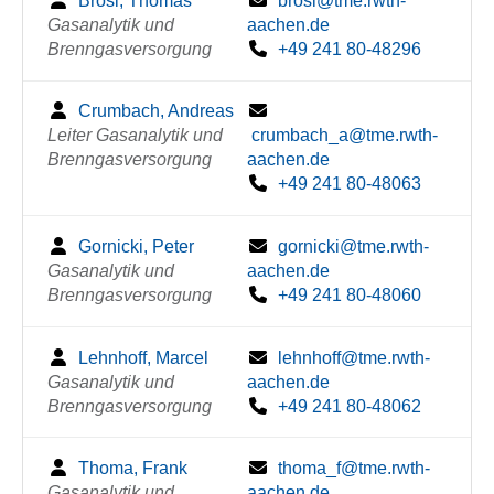
Brosi, Thomas
brosi@tme.rwth-
Gasanalytik und
aachen.de
Brenngasversorgung
+49 241 80-48296
Crumbach, Andreas
Leiter Gasanalytik und
crumbach_a@tme.rwth-
Brenngasversorgung
aachen.de
+49 241 80-48063
Gornicki, Peter
gornicki@tme.rwth-
Gasanalytik und
aachen.de
Brenngasversorgung
+49 241 80-48060
Lehnhoff, Marcel
lehnhoff@tme.rwth-
Gasanalytik und
aachen.de
Brenngasversorgung
+49 241 80-48062
Thoma, Frank
thoma_f@tme.rwth-
Gasanalytik und
aachen.de