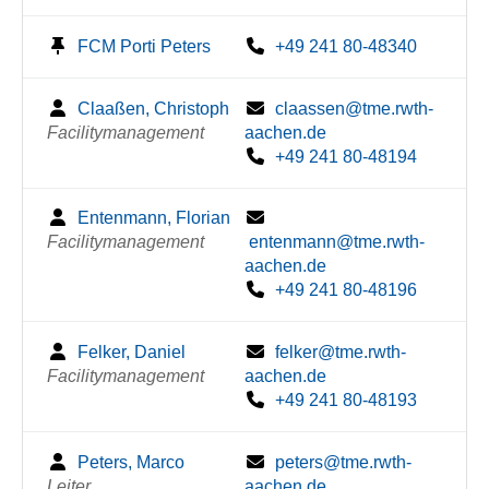
FCM Porti Peters
+49 241 80-48340
Claaßen, Christoph
claassen@tme.rwth-
Facilitymanagement
aachen.de
+49 241 80-48194
Entenmann, Florian
Facilitymanagement
entenmann@tme.rwth-
aachen.de
+49 241 80-48196
Felker, Daniel
felker@tme.rwth-
Facilitymanagement
aachen.de
+49 241 80-48193
Peters, Marco
peters@tme.rwth-
Leiter
aachen.de