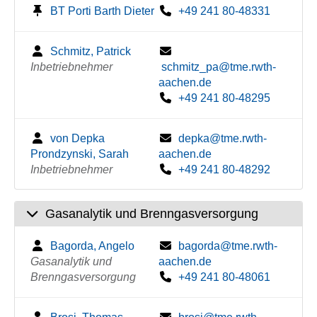
BT Porti Barth Dieter
+49 241 80-48331
Schmitz, Patrick
Inbetriebnehmer
schmitz_pa@tme.rwth-
aachen.de
+49 241 80-48295
von Depka
depka@tme.rwth-
Prondzynski, Sarah
aachen.de
Inbetriebnehmer
+49 241 80-48292
Gasanalytik und Brenngasversorgung
Bagorda, Angelo
bagorda@tme.rwth-
Gasanalytik und
aachen.de
Brenngasversorgung
+49 241 80-48061