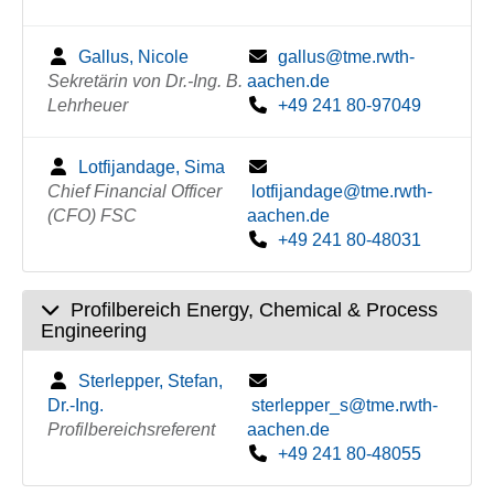
Gallus, Nicole
gallus@tme.rwth-
Sekretärin von Dr.-Ing. B.
aachen.de
Lehrheuer
+49 241 80-97049
Lotfijandage, Sima
Chief Financial Officer
lotfijandage@tme.rwth-
(CFO) FSC
aachen.de
+49 241 80-48031
Profilbereich Energy, Chemical & Process
Engineering
Sterlepper, Stefan,
Dr.-Ing.
sterlepper_s@tme.rwth-
Profilbereichsreferent
aachen.de
+49 241 80-48055