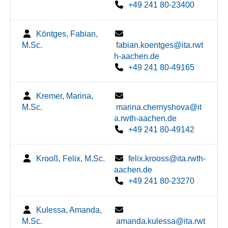
+49 241 80-23400
Köntges, Fabian,
M.Sc.
fabian.koentges@ita.rwt
h-aachen.de
+49 241 80-49165
Kremer, Marina,
M.Sc.
marina.chernyshova@it
a.rwth-aachen.de
+49 241 80-49142
Krooß, Felix, M.Sc.
felix.krooss@ita.rwth-
aachen.de
+49 241 80-23270
Kulessa, Amanda,
M.Sc.
amanda.kulessa@ita.rwt