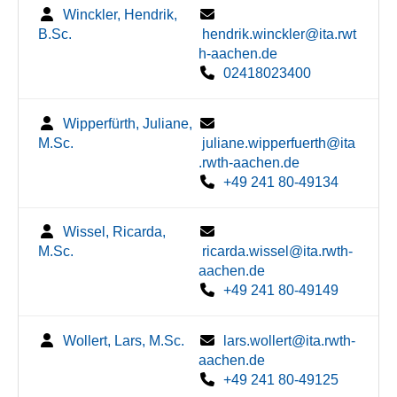
Winckler, Hendrik,
B.Sc.
hendrik.winckler@ita.rwt
h-aachen.de
02418023400
Wipperfürth, Juliane,
M.Sc.
juliane.wipperfuerth@ita
.rwth-aachen.de
+49 241 80-49134
Wissel, Ricarda,
M.Sc.
ricarda.wissel@ita.rwth-
aachen.de
+49 241 80-49149
Wollert, Lars, M.Sc.
lars.wollert@ita.rwth-
aachen.de
+49 241 80-49125