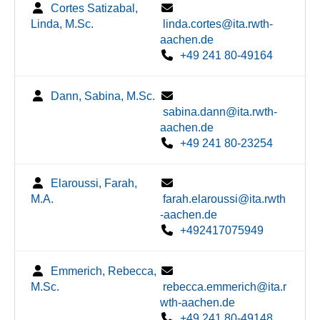
Cortes Satizabal,
Linda, M.Sc.
linda.cortes@ita.rwth-
aachen.de
+49 241 80-49164
Dann, Sabina, M.Sc.
sabina.dann@ita.rwth-
aachen.de
+49 241 80-23254
Elaroussi, Farah,
M.A.
farah.elaroussi@ita.rwth
-aachen.de
+492417075949
Emmerich, Rebecca,
M.Sc.
rebecca.emmerich@ita.r
wth-aachen.de
+49 241 80-49148