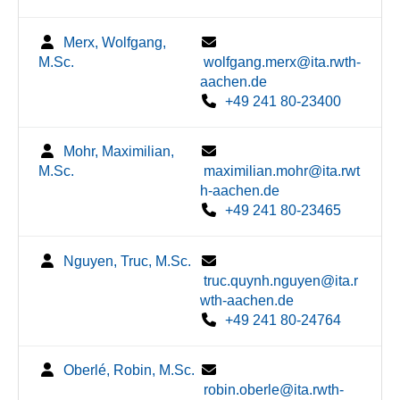
Merx, Wolfgang,
M.Sc.
wolfgang.merx@ita.rwth-
aachen.de
+49 241 80-23400
Mohr, Maximilian,
M.Sc.
maximilian.mohr@ita.rwt
h-aachen.de
+49 241 80-23465
Nguyen, Truc, M.Sc.
truc.quynh.nguyen@ita.r
wth-aachen.de
+49 241 80-24764
Oberlé, Robin, M.Sc.
robin.oberle@ita.rwth-