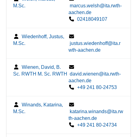
M.Sc.
marcus.welsh@ita.rwth-
aachen.de
02418049107
Wiedenhoff, Justus,
M.Sc.
justus.wiedenhoff@ita.r
wth-aachen.de
Wienen, David, B.
Sc. RWTH M. Sc. RWTH
david.wienen@ita.rwth-
aachen.de
+49 241 80-24753
Winands, Katarina,
M.Sc.
katarina.winands@ita.rw
th-aachen.de
+49 241 80-24734