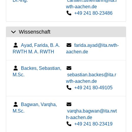
Dr.-Ing.
carsten.uthemann@ita.r
wth-aachen.de
+49 241 80-23486
Wissenschaft
Ayad, Farida, B. A.
farida.ayad@ita.rwth-
RWTH M. A. RWTH
aachen.de
Backes, Sebastian,
M.Sc.
sebastian.backes@ita.r
wth-aachen.de
+49 241 80-49105
Bagwan, Varqha,
M.Sc.
varqha.bagwan@ita.rwt
h-aachen.de
+49 241 80-23419