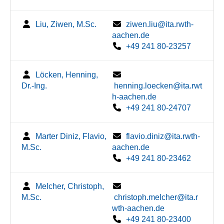
Liu, Ziwen, M.Sc.
ziwen.liu@ita.rwth-
aachen.de
+49 241 80-23257
Löcken, Henning,
Dr.-Ing.
henning.loecken@ita.rwt
h-aachen.de
+49 241 80-24707
Marter Diniz, Flavio,
flavio.diniz@ita.rwth-
M.Sc.
aachen.de
+49 241 80-23462
Melcher, Christoph,
M.Sc.
christoph.melcher@ita.r
wth-aachen.de
+49 241 80-23400