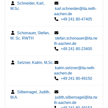
Schneider, Karl,
M.Sc.
karl.schneider@ita.rwth-
aachen.de
+49 241 80-47405
Schonauer, Stefan,
M. Sc. RWTH
stefan.schonauer@ita.rw
th-aachen.de
+49 241 80-23400
Selzner, Katrin, M.Sc.
katrin.selzner@ita.rwth-
aachen.de
+49 241 80-49150
Silbernagel, Judith,
M.A.
judith.silbernagel@ita.rw
th-aachen.de
+49 241 80-49153