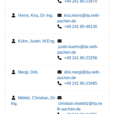
+49 241 80-23470
Heins, Kira, Dr.-Ing.
kira.heins@ita.rwth-
aachen.de
+49 241 80-49130
Kühn, Justin, M.Eng.
justin.kuehn@ita.rwth-
aachen.de
+49 241 80-23256
Mergl, Dirk
dirk.mergl@ita.rwth-
aachen.de
+49 241 80-23495
Möbitz, Christian, Dr.-
Ing.
christian.moebitz@ita.rw
th-aachen.de