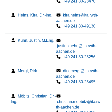
+49 241 80-23470
Heins, Kira, Dr.-Ing.
kira.heins@ita.rwth-
aachen.de
+49 241 80-49130
Kühn, Justin, M.Eng.
justin.kuehn@ita.rwth-
aachen.de
+49 241 80-23256
Mergl, Dirk
dirk.mergl@ita.rwth-
aachen.de
+49 241 80-23495
Möbitz, Christian, Dr.-
Ing.
christian.moebitz@ita.rw
th-aachen.de