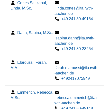
Cortes Satizabal,
Linda, M.Sc.
linda.cortes@ita.rwth-
aachen.de
+49 241 80-49164
Dann, Sabina, M.Sc.
sabina.dann@ita.rwth-
aachen.de
+49 241 80-23254
Elaroussi, Farah,
M.A.
farah.elaroussi@ita.rwth
-aachen.de
+492417075949
Emmerich, Rebecca,
M.Sc.
rebecca.emmerich@ita.r
wth-aachen.de
+49 241 80-49148