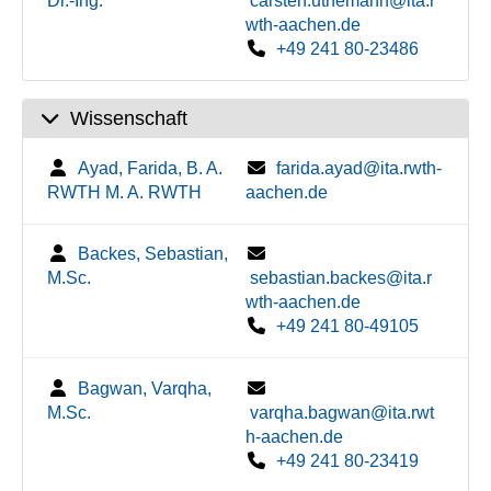
Dr.-Ing.
carsten.uthemann@ita.r
wth-aachen.de
+49 241 80-23486
Wissenschaft
Ayad, Farida, B. A.
farida.ayad@ita.rwth-
RWTH M. A. RWTH
aachen.de
Backes, Sebastian,
M.Sc.
sebastian.backes@ita.r
wth-aachen.de
+49 241 80-49105
Bagwan, Varqha,
M.Sc.
varqha.bagwan@ita.rwt
h-aachen.de
+49 241 80-23419