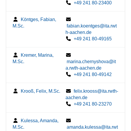
+49 241 80-23400
Köntges, Fabian,
M.Sc.
fabian.koentges@ita.rwt
h-aachen.de
+49 241 80-49165
Kremer, Marina,
M.Sc.
marina.chernyshova@it
a.rwth-aachen.de
+49 241 80-49142
Krooß, Felix, M.Sc.
felix.krooss@ita.rwth-
aachen.de
+49 241 80-23270
Kulessa, Amanda,
M.Sc.
amanda.kulessa@ita.rwt