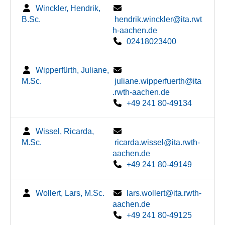
Winckler, Hendrik,
B.Sc.
hendrik.winckler@ita.rwt
h-aachen.de
02418023400
Wipperfürth, Juliane,
M.Sc.
juliane.wipperfuerth@ita
.rwth-aachen.de
+49 241 80-49134
Wissel, Ricarda,
M.Sc.
ricarda.wissel@ita.rwth-
aachen.de
+49 241 80-49149
Wollert, Lars, M.Sc.
lars.wollert@ita.rwth-
aachen.de
+49 241 80-49125