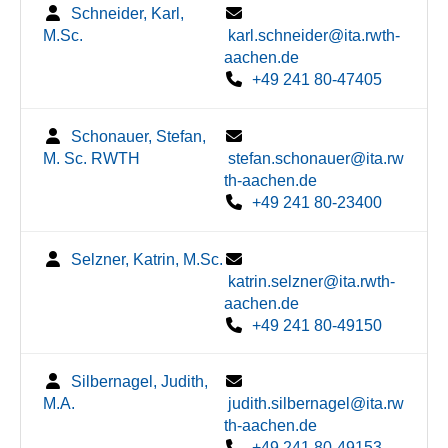
Schneider, Karl,
M.Sc.
karl.schneider@ita.rwth-
aachen.de
+49 241 80-47405
Schonauer, Stefan,
M. Sc. RWTH
stefan.schonauer@ita.rw
th-aachen.de
+49 241 80-23400
Selzner, Katrin, M.Sc.
katrin.selzner@ita.rwth-
aachen.de
+49 241 80-49150
Silbernagel, Judith,
M.A.
judith.silbernagel@ita.rw
th-aachen.de
+49 241 80-49153