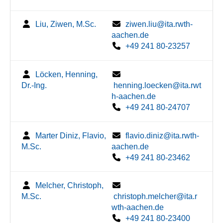
Liu, Ziwen, M.Sc.
ziwen.liu@ita.rwth-
aachen.de
+49 241 80-23257
Löcken, Henning,
Dr.-Ing.
henning.loecken@ita.rwt
h-aachen.de
+49 241 80-24707
Marter Diniz, Flavio,
flavio.diniz@ita.rwth-
M.Sc.
aachen.de
+49 241 80-23462
Melcher, Christoph,
M.Sc.
christoph.melcher@ita.r
wth-aachen.de
+49 241 80-23400