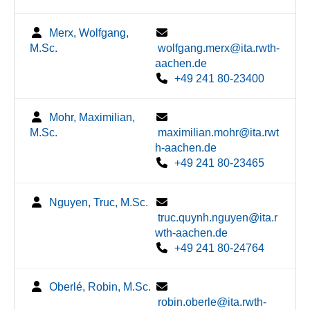
Merx, Wolfgang,
M.Sc.
wolfgang.merx@ita.rwth-
aachen.de
+49 241 80-23400
Mohr, Maximilian,
M.Sc.
maximilian.mohr@ita.rwt
h-aachen.de
+49 241 80-23465
Nguyen, Truc, M.Sc.
truc.quynh.nguyen@ita.r
wth-aachen.de
+49 241 80-24764
Oberlé, Robin, M.Sc.
robin.oberle@ita.rwth-