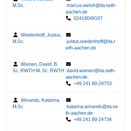
M.Sc.
marcus.welsh@ita.rwth-
aachen.de
02418049107
Wiedenhoff, Justus,
M.Sc.
justus.wiedenhoff@ita.r
wth-aachen.de
Wienen, David, B.
Sc. RWTH M. Sc. RWTH
david.wienen@ita.rwth-
aachen.de
+49 241 80-24753
Winands, Katarina,
M.Sc.
katarina.winands@ita.rw
th-aachen.de
+49 241 80-24734