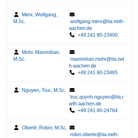
Merx, Wolfgang,
M.Sc.
wolfgang.merx@ita.rwth-
aachen.de
+49 241 80-23400
Mohr, Maximilian,
M.Sc.
maximilian.mohr@ita.rwt
h-aachen.de
+49 241 80-23465
Nguyen, Truc, M.Sc.
truc.quynh.nguyen@ita.r
wth-aachen.de
+49 241 80-24764
Oberlé, Robin, M.Sc.
robin.oberle@ita.rwth-