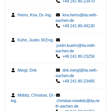
+49 241 80-23470
Heins, Kira, Dr.-Ing.
kira.heins@ita.rwth-
aachen.de
+49 241 80-49130
Kühn, Justin, M.Eng.
justin.kuehn@ita.rwth-
aachen.de
+49 241 80-23256
Mergl, Dirk
dirk.mergl@ita.rwth-
aachen.de
+49 241 80-23495
Möbitz, Christian, Dr.-
Ing.
christian.moebitz@ita.rw
th-aachen.de