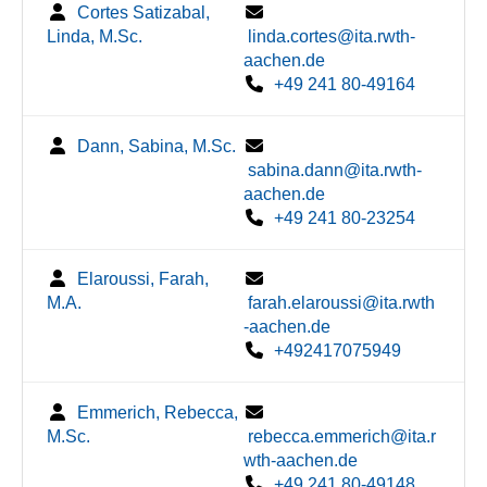
Cortes Satizabal,
Linda, M.Sc.
linda.cortes@ita.rwth-
aachen.de
+49 241 80-49164
Dann, Sabina, M.Sc.
sabina.dann@ita.rwth-
aachen.de
+49 241 80-23254
Elaroussi, Farah,
M.A.
farah.elaroussi@ita.rwth
-aachen.de
+492417075949
Emmerich, Rebecca,
M.Sc.
rebecca.emmerich@ita.r
wth-aachen.de
+49 241 80-49148