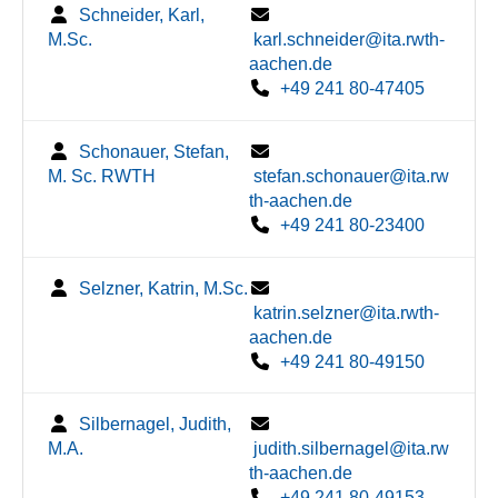
Schneider, Karl,
M.Sc.
karl.schneider@ita.rwth-
aachen.de
+49 241 80-47405
Schonauer, Stefan,
M. Sc. RWTH
stefan.schonauer@ita.rw
th-aachen.de
+49 241 80-23400
Selzner, Katrin, M.Sc.
katrin.selzner@ita.rwth-
aachen.de
+49 241 80-49150
Silbernagel, Judith,
M.A.
judith.silbernagel@ita.rw
th-aachen.de
+49 241 80-49153