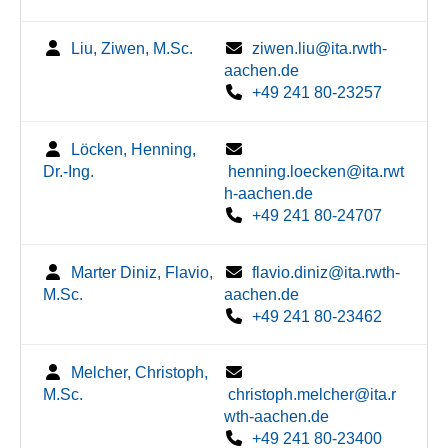
Liu, Ziwen, M.Sc.
ziwen.liu@ita.rwth-
aachen.de
+49 241 80-23257
Löcken, Henning,
Dr.-Ing.
henning.loecken@ita.rwt
h-aachen.de
+49 241 80-24707
Marter Diniz, Flavio,
flavio.diniz@ita.rwth-
M.Sc.
aachen.de
+49 241 80-23462
Melcher, Christoph,
M.Sc.
christoph.melcher@ita.r
wth-aachen.de
+49 241 80-23400