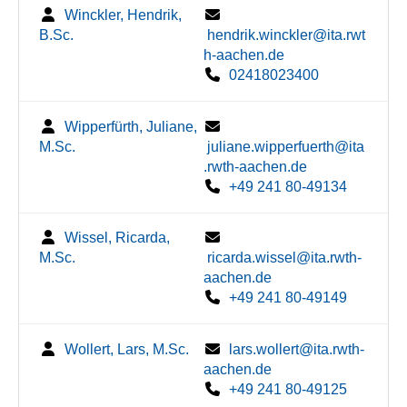
Winckler, Hendrik,
B.Sc.
hendrik.winckler@ita.rwt
h-aachen.de
02418023400
Wipperfürth, Juliane,
M.Sc.
juliane.wipperfuerth@ita
.rwth-aachen.de
+49 241 80-49134
Wissel, Ricarda,
M.Sc.
ricarda.wissel@ita.rwth-
aachen.de
+49 241 80-49149
Wollert, Lars, M.Sc.
lars.wollert@ita.rwth-
aachen.de
+49 241 80-49125