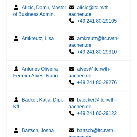
Alicic, Damir, Master
alicic@itc.rwth-
of Business Admin.
aachen.de
+49 241 80-29105
Amkreutz, Lisa
amkreutz@itc.rwth-
aachen.de
+49 241 80-29310
Antunes Oliveira
alves@itc.rwth-
Ferreira Alves, Nuno
aachen.de
+49 241 80-29276
Bäcker, Katja, Dipl.-
baecker@itc.rwth-
Kff.
aachen.de
+49 241 80-29122
Bartsch, Josha
bartsch@itc.rwth-