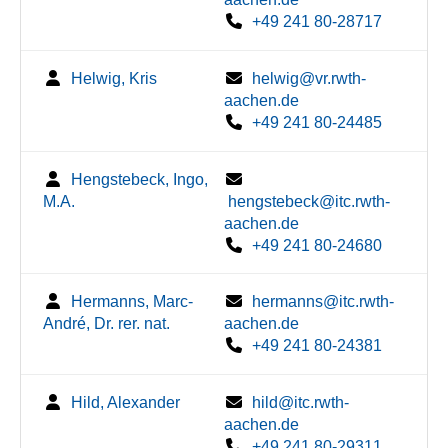
+49 241 80-28717
Helwig, Kris
helwig@vr.rwth-
aachen.de
+49 241 80-24485
Hengstebeck, Ingo,
M.A.
hengstebeck@itc.rwth-
aachen.de
+49 241 80-24680
Hermanns, Marc-
hermanns@itc.rwth-
André, Dr. rer. nat.
aachen.de
+49 241 80-24381
Hild, Alexander
hild@itc.rwth-
aachen.de
+49 241 80-29311